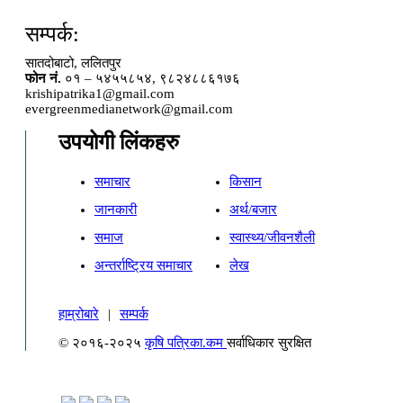
सम्पर्क:
सातदोबाटो, ललितपुर
फोन नं.
०१ – ५४५५८५४, ९८२४८८६१७६
krishipatrika1@gmail.com
evergreenmedianetwork@gmail.com
उपयोगी लिंकहरु
समाचार
किसान
जानकारी
अर्थ/बजार
समाज
स्वास्थ्य/जीवनशैली
अन्तर्राष्ट्रिय समाचार
लेख
हाम्रोबारे
|
सम्पर्क
© २०१६-२०२५
कृषि पत्रिका.कम
सर्वाधिकार सुरक्षित