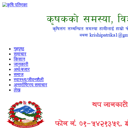
गृहपृष्ठ
समाचार
किसान
जानकारी
अर्थ/बजार
समाज
स्वास्थ्य/जीवनशैली
अन्तर्राष्ट्रिय समाचार
लेख