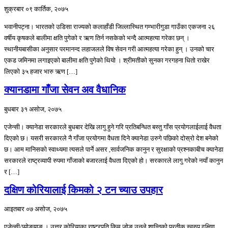
शुक्रबार ०९ कार्तिक, २०७५
भवानीपट्ना। भारतको उडिसा राज्यको कलाहाँडी जिल्लास्थित गम्भारीगुडा गाउँका एकजना २६
वर्षीय कृषकले बालीमा क्षति पुगेको र ऋण तिर्न नसकेको भन्दै आत्महत्या गरेका छन् ।
स्थानीयबासीका अनुसार परमानन्द लहाजलले विष सेवन गरी आत्महत्या गरेका हुन् । उनको चार
एकड जमिनमा लगाइएको बालीमा क्षति पुगेको थियो । श्रीमतीको सुनका गरगहना धितो राखेर
लिएको ३५ हजार भारु ऋण […]
क्यानडामा गाँजा सेवन अव वैधानिक
बुधबार ३१ असोज, २०७५
एजेन्सी। क्यानेडा सरकारले बुधबार देखि लागु हुने गरि प्रतिबन्धित बस्तु गाँस प्रयोगलाईलाई वैधता
दिएको छ। यसरी सरकारले नै गाँजा प्रयोगमा वैधता दिने क्यानेडा उरुगे पछिको दोस्रो देश बनेको
छ। आम मानिसको स्वाथ्यमा त्यसले पार्ने असर ,सार्वजनिक कानुन र सुरक्षाको प्रश्नकाबीच क्यानेडा
सरकारले राष्ट्रव्यापी रुपमा गाँजाको बजारलाई वैधता दिएको हो। सरकारले लागु गरेको नयाँ कानुन
र […]
दक्षिण कोरियालाई किमको २ टन च्याउ उपहार
आइतबार ०७ असोज, २०७५
एजेन्सी/प्योङयाङ । उत्तर कोरियाका राष्ट्रपति किम जोङ उनले शान्तिको प्रतीक स्वरुप दक्षिण