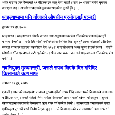
अहीर गाउँका एक किसानले १९ मेट्रिक टन आलु बेच्दा मात्रै ४ सय ९० भारतीय रुपैयाँ मुनाफा
कमाएका छन् । आफ्नो उत्पादनको मूल्य कम पाएकोमा दुःखी हुँदै […]
थाइल्याण्डमा पनि गाँजाको औषधीय प्रयोगलाई मञ्जुरी
बुधबार ११ पुष, २०७५
थाइल्याण्ड। थाइल्याण्डले औषधि बनाउन तथा अनुसन्धान कार्यमा गाँजाको प्रयोगलाई कानूनी
मान्यता दिएको छ । नजिकिदै गरेको नयाँ वर्षको सार्वजनिक बिदा शुरु हुनै लाग्दा संसदको अतिरिक्त
सत्रले मंगलवार हतारमा ‘नार्कोटिक ऐन, १९७९’ मा संसोधनको पक्षमा बहुमत दिएको थियो । योसँगै
औषधीमा गाँजा प्रयोगको बाटो खुलेको छ । पीडा तथा थकान कम गर्न थाइल्याण्डमा गाँजाको प्रयोग
गर्ने […]
नवनियुक्त मुख्यमन्त्री, जसले सपथ लिएकै दिन गरिदिए
किसानको ऋण माफ
सोमबार ०२ पुष, २०७५
एजेन्सी। भारतको मध्यप्रदेश राज्यका मुख्यमन्त्रीको सपथ लिँदै कमलनाथले किसानको ऋण माफ
गरिदिएका छन् । उनले पहिलो निर्णय मार्फत किसानको ऋण माफको घोषणा गरेका हुन् । चुनावी
घोषणापत्रमा कांग्रेसले किसानको ऋण माफ गर्ने उल्लेख थियो । मुख्यमन्त्री कमलनाथले उक्त
प्रतिवद्धता पुरा गर्दै यस्तो निर्णय लिएका हुन् । उनले किसानहरूको २ लाखसम्मको ऋण माफ गर्न
आदेश दिएका […]