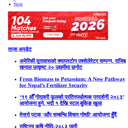
Next
ताजा अपडेट
अमेरिकी दूतावासको क्यापस्टोन एक्सेलेरेटर सम्पन्न, राजिब
खनाल उत्कृष्ट २० उद्यमीमा छनोट
From Biomass to Potassium: A New Pathway
for Nepal’s Fertilizer Security
‘१९ औँ गोदावरी फूलको प्रतिस्पर्धात्मक प्रदर्शनी २०८३’
आयोजना हुने, भदौ १ देखि स्टल बुकिङ खुला
तेस्रो पटक ‘आँप सम्बन्धि विचार गोष्ठी’ आयोजना हुँदैं
राष्ट्रिय कृषि नीति-२०८३ जारी