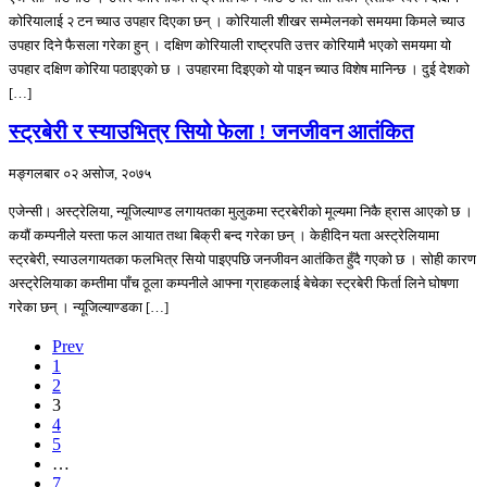
कोरियालाई २ टन च्याउ उपहार दिएका छन् । कोरियाली शीखर सम्मेलनको समयमा किमले च्याउ
उपहार दिने फैसला गरेका हुन् । दक्षिण कोरियाली राष्ट्रपति उत्तर कोरियामै भएको समयमा यो
उपहार दक्षिण कोरिया पठाइएको छ । उपहारमा दिइएको यो पाइन च्याउ विशेष मानिन्छ । दुई देशको
[…]
स्ट्रबेरी र स्याउभित्र सियो फेला ! जनजीवन आतंकित
मङ्गलबार ०२ असोज, २०७५
एजेन्सी। अस्ट्रेलिया, न्यूजिल्याण्ड लगायतका मुलुकमा स्ट्रबेरीको मूल्यमा निकै ह्रास आएको छ ।
कयौं कम्पनीले यस्ता फल आयात तथा बिक्री बन्द गरेका छन् । केहीदिन यता अस्ट्रेलियामा
स्ट्रबेरी, स्याउलगायतका फलभित्र सियो पाइएपछि जनजीवन आतंकित हुँदै गएको छ । सोही कारण
अस्ट्रेलियाका कम्तीमा पाँच ठूला कम्पनीले आफ्ना ग्राहकलाई बेचेका स्ट्रबेरी फिर्ता लिने घोषणा
गरेका छन् । न्यूजिल्याण्डका […]
Prev
1
2
3
4
5
…
7