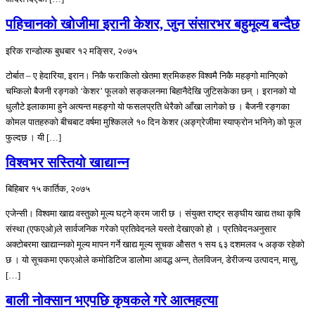
पहिचानको खोजीमा इरानी केशर, जुन संसारभर बहुमूल्य बन्दैछ
इरिक रान्डोल्फ
बुधबार १२ मङि्सर, २०७५
टोर्बात – ए हेदारिया, इरान। निकै फराकिलो खेतमा श्रमिकहरु विश्वमै निकै महङ्गो मानिएको
चम्किलो बैजनी रङ्गको ‘केशर’ फूलको सङ्कलनमा बिहानैदेखि जुटिसकेका छन् । इरानको यो
धुलौटे इलाकामा हुने अत्यन्त महङ्गो यो फसलप्रति धेरैको आँखा लागेको छ । बैजनी रङ्गका
कोमल पातहरुको बीचबाट वर्षमा मुश्किलले १० दिन केशर (अङ्ग्रेजीमा स्याफ्रोन भनिने) को फूल
फुल्दछ । यी […]
विश्वभर सस्तियो खाद्यान्न
बिहिबार १५ कार्तिक, २०७५
एजेन्सी। विश्वमा खाद्य वस्तुको मूल्य घट्ने क्रम जारी छ । संयुक्त राष्ट्र सङ्घीय खाद्य तथा कृषि
संस्था (एफएओ)ले सार्वजनिक गरेको प्रतिवेदनले यस्तो देखाएको हो । प्रतिवेदनअनुसार
अक्टोबरमा खाद्यान्नको मूल्य मापन गर्ने खाद्य मूल्य सूचक औसत १ सय ६३ दशमलव ५ अङ्क रहेको
छ । यो सूचकमा एफएओले कमोडिटिज डालोेमा आवद्ध अन्न, तेलविजन, डेरीजन्य उत्पादन, मासु,
[…]
बाली नोक्सान भएपछि कृषकले गरे आत्महत्या