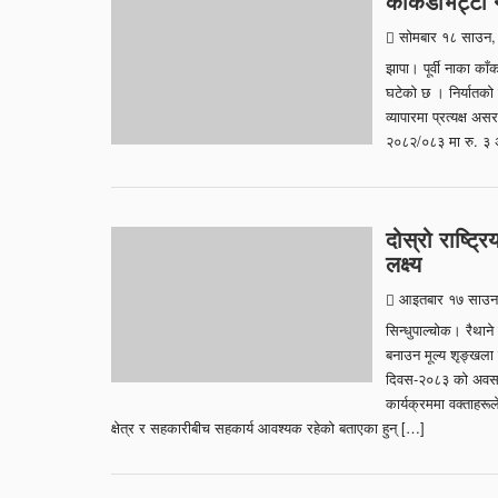
काँकडभिट्टा 
सोमबार १८ साउन,
झापा। पूर्वी नाका काँक
घटेको छ । निर्यातको 
व्यापारमा प्रत्यक्ष अ
२०८२/०८३ मा रु. ३
दोस्रो राष्ट्
लक्ष्य
आइतबार १७ साउन
सिन्धुपाल्चोक। रैथाने
बनाउन मूल्य शृङ्खला स
दिवस-२०८३ को अवसरम
कार्यक्रममा वक्ताहरू
क्षेत्र र सहकारीबीच सहकार्य आवश्यक रहेको बताएका हुन् […]