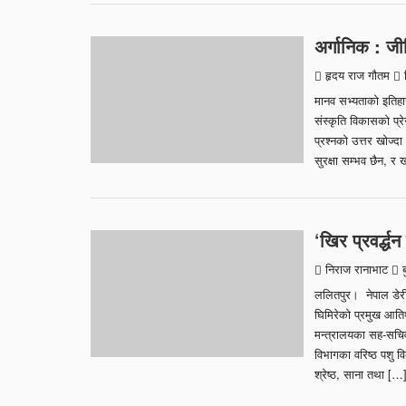
अर्गानिक : जी
हृदय राज गाैतम
ब
मानव सभ्यताको इतिहा
संस्कृति विकासको प्रे
प्रश्नको उत्तर खोज्दा
सुरक्षा सम्भव छैन, र 
‘खिर प्रवर्द्
निराज रानाभाट
ब
ललितपुर। नेपाल डेरी 
घिमिरेको प्रमुख आतिथ
मन्त्रालयका सह-सचिव 
विभागका वरिष्ठ पशु व
श्रेष्ठ, साना तथा […