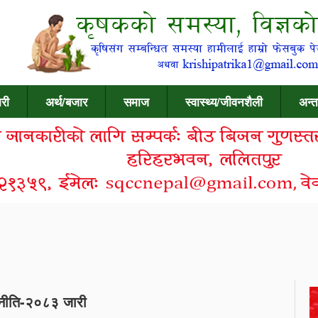
री
अर्थ/बजार
समाज
स्वास्थ्य/जीवनशैली
अन्त
ि नीति-२०८३ जारी