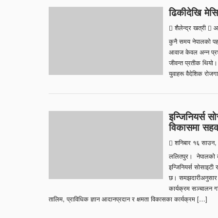
ढिकीदेखि मेसि
शैलेन्द्र खत्री
आइ
कुनै समय नेपालको पहा
आवाज केवल अन्न प्रशो
जीवन्त प्रतीक थियो।
युवाहरू वैदेशिक रोजग
इन्जिनियर्स स
विकासमा सहकार्
शनिबार १६ साउन,
ललितपुर। नेपालको कृष
इन्जिनियर्स सोसाइटी 
छ। समझदारीअनुसार कृ
कार्यक्रम सञ्चालन ग
तालिम, प्राविधिक ज्ञान आदानप्रदान र क्षमता विकासका कार्यक्रम […]