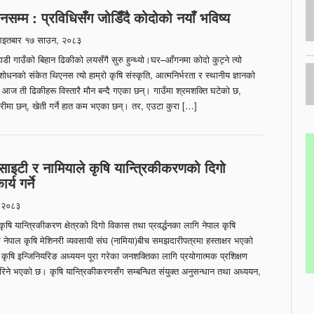
नसम्म : प्रविधिसँग जोडिँदै कोदोको नयाँ भविष्य
तबार १७ साउन, २०८३
डी गाउँको बिहान ढिकीको लयसँगै सुरु हुन्थ्यो।घर–आँगनमा कोदो कुट्ने त्यो
धनको संकेत थिएनस त्यो हाम्रो कृषि संस्कृति, आत्मनिर्भरता र स्थानीय ज्ञानको
 आज ती ढिकीहरू विस्तारै मौन बन्दै गएका छन्। गाउँमा श्रमशक्ति घटेको छ,
ारीमा छन्, खेती गर्ने हात कम भएका छन्। तर, एउटा कुरा […]
ोसाइटी र नामियाले कृषि यान्त्रिकीकरणको दिगो
य गर्ने
 २०८३
ि यान्त्रिकीकरण क्षेत्रको दिगो विकास तथा प्रवर्द्धनका लागि नेपाल कृषि
र नेपाल कृषि मेशिनरी व्यवसायी संघ (नामिया)बीच समझदारीपत्रमा हस्ताक्षर भएको
षि इन्जिनियरिङ अध्ययन पूरा गरेका जनशक्तिका लागि प्रयोगात्मक प्रशिक्षण
रिने भएको छ। कृषि यान्त्रिकीकरणसँग सम्बन्धित संयुक्त अनुसन्धान तथा अध्ययन,