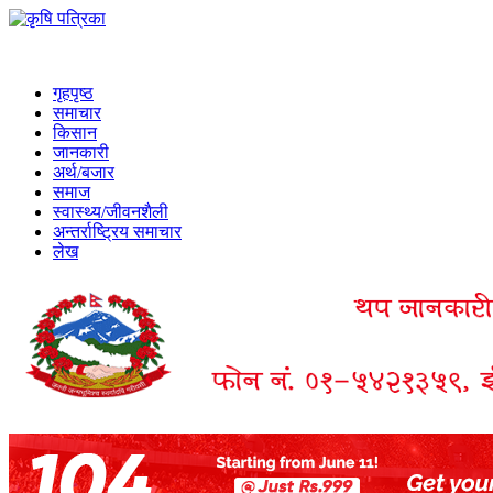
गृहपृष्ठ
समाचार
किसान
जानकारी
अर्थ/बजार
समाज
स्वास्थ्य/जीवनशैली
अन्तर्राष्ट्रिय समाचार
लेख