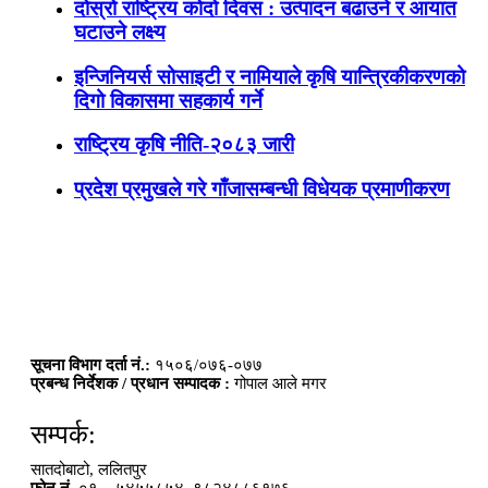
दोस्रो राष्ट्रिय कोदो दिवस : उत्पादन बढाउने र आयात
घटाउने लक्ष्य
इन्जिनियर्स सोसाइटी र नामियाले कृषि यान्त्रिकीकरणको
दिगो विकासमा सहकार्य गर्ने
राष्ट्रिय कृषि नीति-२०८३ जारी
प्रदेश प्रमुखले गरे गाँजासम्बन्धी विधेयक प्रमाणीकरण
सूचना विभाग दर्ता नं.:
१५०६/०७६-०७७
प्रबन्ध निर्देशक / प्रधान सम्पादक :
गोपाल आले मगर
सम्पर्क:
सातदोबाटो, ललितपुर
फोन नं.
०१ – ५४५५८५४, ९८२४८८६१७६