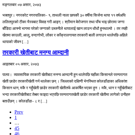
मङ्गलबार ०७ असार, २०७३
भक्तपुर। नगरकोट नगरपालिका– १, ताथली नाला छापकी ३० वर्षीया सिर्जना थापा ११ वर्षअघि
ललितपुरको टीका भैरवबाट विवाह गरी आइन् । श्रीमान बेरोजगार तथा पाँच भाइ छोरामा जग्गा
बाँडिदा आफ्नो भागमा परेको जग्गाको उब्जनीले थापालाई खान लाउन धौधौ हुनथाल्यो । तर त्यही
खेतमा काउली, आलु, वन्दागोभी, लौका र काँक्रालगायत तरकारी बाली लगाउन थालेपछि अहिले
थापाको जीवन […]
तरकारी खेतीबाट मनग्य आम्दानी
आइतबार ०५ असार, २०७३
पाल्पा। व्यावसायिक तरकारी खेतीबाट मनग्य आम्दानी हुन थालेपछि यहाँका किसानले परम्परागत
खेती छाडेर तरकारीखेती गर्न थालेका छन् । जिल्लाको दक्षिणी भेगस्थित कोलडाँडाका अधिकांश
किसान धान, मकै र गहुँखेती छाडेर तरकारी खेतीतर्फ आकर्षित भएका हुन । मकै, धान र गहुँखेतीबाट
भन्दा तरकारीखेतीबाट तेब्बर फाइदा भएपछि परम्परागतखेती छाडेर तरकारी खेतीमा लागेको उनीहरु
बताउँछन् । कोलडाँडा– ८ र […]
Prev
1
…
45
46