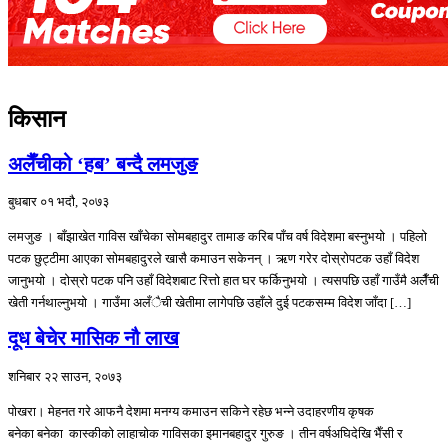
किसान
अलैँचीको ‘हब’ बन्दै लमजुङ
बुधबार ०१ भदौ, २०७३
लमजुङ । बाँझाखेत गाविस खाँचेका सोमबहादुर तामाङ करिब पाँच वर्ष विदेशमा बस्नुभयो । पहिलो
पटक छुट्टीमा आएका सोमबहादुरले खासै कमाउन सकेनन् । ऋण गरेर दोस्रोपटक उहाँ विदेश
जानुभयो । दोस्रो पटक पनि उहाँ विदेशबाट रित्तो हात घर फर्किनुभयो । त्यसपछि उहाँ गाउँमै अलैँची
खेती गर्नथाल्नुभयो । गाउँमा अलँैची खेतीमा लागेपछि उहाँले दुई पटकसम्म विदेश जाँदा […]
दूध बेचेर मासिक नौ लाख
शनिबार २२ साउन, २०७३
पोखरा। मेहनत गरे आफनै देशमा मनग्य कमाउन सकिने रहेछ भन्ने उदाहरणीय कृषक
बनेका बनेका कास्कीको लाहाचोक गाविसका इमानबहादुर गुरुङ । तीन वर्षअघिदेखि भैँसी र