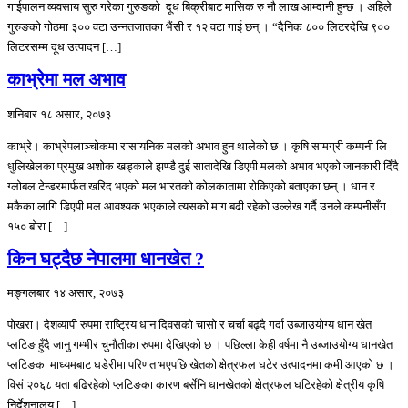
गाईपालन व्यवसाय सुरु गरेका गुरुङको दूध बिक्रीबाट मासिक रु नौ लाख आम्दानी हुन्छ । अहिले
गुरुङको गोठमा ३०० वटा उन्नतजातका भैंसी र १२ वटा गाई छन् । “दैनिक ८०० लिटरदेखि ९००
लिटरसम्म दूध उत्पादन […]
काभ्रेमा मल अभाव
शनिबार १८ असार, २०७३
काभ्रे। काभ्रेपलाञ्चोकमा रासायनिक मलको अभाव हुन थालेको छ । कृषि सामग्री कम्पनी लि
धुलिखेलका प्रमुख अशोक खड्काले झण्डै दुई सातादेखि डिएपी मलको अभाव भएको जानकारी दिँदै
ग्लोबल टेन्डरमार्फत खरिद भएको मल भारतको कोलकातामा रोकिएको बताएका छन् । धान र
मकैका लागि डिएपी मल आवश्यक भएकाले त्यसको माग बढी रहेको उल्लेख गर्दै उनले कम्पनीसँग
१५० बोरा […]
किन घट्दैछ नेपालमा धानखेत ?
मङ्गलबार १४ असार, २०७३
पोखरा। देशव्यापी रुपमा राष्ट्रिय धान दिवसको चासो र चर्चा बढ्दै गर्दा उब्जाउयोग्य धान खेत
प्लटिङ हुँदै जानु गम्भीर चुनौतीका रुपमा देखिएको छ । पछिल्ला केही वर्षमा नै उब्जाउयोग्य धानखेत
प्लटिङका माध्यमबाट घडेरीमा परिणत भएपछि खेतको क्षेत्रफल घटेर उत्पादनमा कमी आएको छ ।
विसं २०६८ यता बढिरहेको प्लटिङका कारण बर्सेनि धानखेतको क्षेत्रफल घटिरहेको क्षेत्रीय कृषि
निर्देशनालय […]