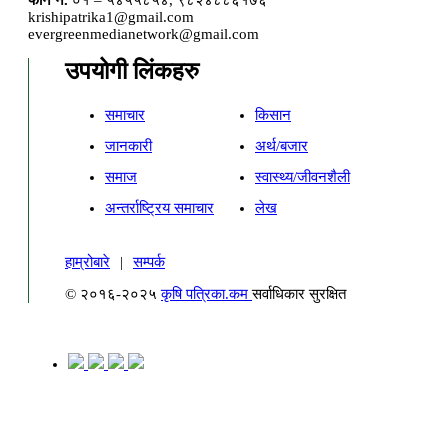
krishipatrika1@gmail.com
evergreenmedianetwork@gmail.com
उपयोगी लिंकहरु
समाचार
किसान
जानकारी
अर्थ/बजार
समाज
स्वास्थ्य/जीवनशैली
अन्तर्राष्ट्रिय समाचार
लेख
हाम्रोबारे
|
सम्पर्क
© २०१६-२०२५
कृषि पत्रिका.कम
सर्वाधिकार सुरक्षित