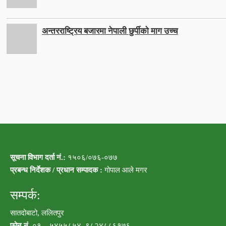
अन्तरराष्ट्रिय बजारमा नेपाली छुर्पीको माग उच्च
सूचना विभाग दर्ता नं.:
१५०६/०७६-०७७
प्रबन्ध निर्देशक / प्रधान सम्पादक :
गोपाल आले मगर
सम्पर्क:
सातदोबाटो, ललितपुर
फोन नं.
०१ – ५४५५८५४, ९८२४८८६१७६