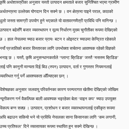
कृषि अर्थशास्त्रीका अनुसार यस्तो उत्पादन क्षमताले बजार सुनिश्चित भएमा ग्रामीण
अर्थतन्त्रमा उल्लेख्य योगदान दिन सक्ने छ । वन क्षेत्रमा पाइने पराल, काठको
धुलो जस्ता सामग्री उपयोग हुने भएकाले यो वातावरणमैत्री प्रविधि पनि मानिन्छ ।
उत्पादन बढेसँगै बजार व्यवस्थापन र मूल्य निर्धारण मुख्य चुनौतीका रूपमा देखिएको
छ । हाल नेपालमा च्याउ बजार प्रायः बटन र ओइस्टर च्याउमा केन्द्रित रहेकाले
नयाँ प्रजातिको बजार विस्तारका लागि उपभोक्ता सचेतना आवश्यक रहेको विज्ञको
भनाइ छ । यस्तै, कृषि अनुसन्धानकर्ताले ‘प्लान्ट ब्रिडिङ’ जस्तै ‘मसरुम ब्रिडिङ’
लाई पनि कानुनी मान्यता दिई बिउ (स्पन) उत्पादन, दर्ता र गुणस्तर नियमनलाई
व्यवस्थित गर्नु पर्ने आवश्यकता औँल्याएका छन् ।
विशेषज्ञका अनुसार जलवायु परिवर्तनका कारण परम्परागत खेतीमा देखिएको जोखिम
न्यूनीकरण गर्न वैकल्पिक बाली आवश्यक भइरहेका बेला ‘वाइन कप’ च्याउ उपयुक्त
विकल्प बन्न सक्छ । उत्पादन, प्रशोधन र बजार व्यवस्थापनलाई एकीकृत रूपमा
अघि बढाउन सकियो भने यो प्रविधि नेपालका साना किसानका लागि ‘कम लगानी,
उच्च प्रतिफल’ दिने व्यवसायका रूपमा स्थापित हुन सक्ने देखिन्छ ।