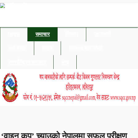
गृहपृष्ठ
समाचार
किसान
जानकारी
अर्थ/बजार
समाज
स्वास्थ्य/जीवनशैली
अन्तर्राष्ट्रिय समाचार
लेख
‘वाइन कप’ च्याउको नेपालमा सफल परीक्षण