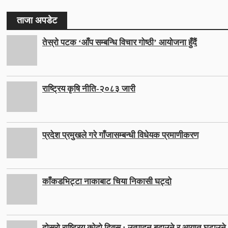
ताजा अपडेट
तेस्रो पटक ‘आँप सम्बन्धि विचार गोष्ठी’ आयोजना हुँदैं
राष्ट्रिय कृषि नीति-२०८३ जारी
प्रदेश प्रमुखले गरे गाँजासम्बन्धी विधेयक प्रमाणीकरण
काँकडभिट्टा नाकाबाट चिया निकासी घट्दो
दोस्रो राष्ट्रिय कोदो दिवस : उत्पादन बढाउने र आयात घटाउने