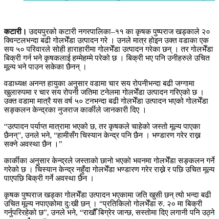
कटारी।
उदयपुरको कटारी नगरपालिका–११ का कृषक पुष्पराज खड्काले २०
क्विन्टलभन्दा बढी गोलभेँडा उत्पादन गरे । उनले मात्र होइन उक्त वडाका एक
सय ५० परिवारले सोही हाराहारीमा गोलभेँडा उत्पादन गरेका छन् । तर गोलभेँडा
बिक्री गर्न भने कृषकलाई हम्मेहम्मे परेको छ । बिक्री भए पनि उनीहरुले उचित
मूल्य भने पाउन सकेका छैनन् ।
वडाध्यक्ष अनन्त हायुका अनुसार वडामा चार सय रोपनीभन्दा बढी जग्गामा
खुलारुपमा र चार सय रोपनी जतिमा टनेलमा गोलभेँडा उत्पादन गरिएको छ ।
उक्त वडामा मात्रै यस वर्ष ५० टनभन्दा बढी गोलभेँडा उत्पादन भएको गोलभेँडा
सङ्कलन केन्द्रका नुजराज कार्कीले जानकारी दिए ।
“उत्पादन पर्याप्त मात्रामा भएको छ, तर कृषकले चाहेको जस्तो मूल्य पाएका
छैनन्”, उनले भने, “हामीसँग चिस्यान केन्द्र पनि छैन । भण्डारण गरेर राख्न
सक्ने अवस्था छैन ।”
कार्कीका अनुसार केन्द्रले जस्ताको छानो भएको भवनमा गोलभेँडा सङ्कलन गर्ने
गरेको छ । चिस्यान केन्द्र नहुँदा गोलभेँडा भण्डारण गरेर राख्ने र पछि उचित मूल्य
पाएपछि बिक्री गर्ने अवस्था छैन ।
कृषक पुष्पराज खड्का गोलभेँडा उत्पादन भएकामा जति खुसी छन् त्यो भन्दा बढी
उचित मूल्य नपाएकोमा दुःखी छन् । “प्रतिकिलो गोलभेँडा रु. २० मा बिक्री
गर्नुपरिरहेको छ”, उनले भने, “राखौँ बिग्रेर जान्छ, सस्तोमा दिए लगानी पनि उठ्ने