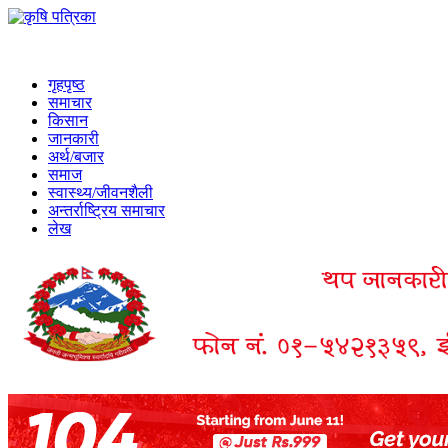
गृहपृष्ठ
समाचार
किसान
जानकारी
अर्थ/बजार
समाज
स्वास्थ्य/जीवनशैली
अन्तर्राष्ट्रिय समाचार
लेख