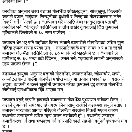
अवस्था छैन ।”
कार्कीका अनुसार उक्त वडाको गोलभेँडा ओखलढुङ्गा, सोलुखुम्बु, जिल्लाकै
कटारी बजार, गाईघाट, सिन्धुलीको दुधौली र सिरहाको गोलबजारसम्म लगेर
बिक्री गर्ने गरिएको छ । “उत्पादन धेरै भएपछि बेच्न धनकुटासम्म पठायौँ”,
कार्कीले भने, “केन्द्रले प्रतिकिलो रु तीन राखेर कृषकलाई दिँदा कृषकले
मुश्किलले किलोको रु ३० सम्म पाउँछन् ।”
उत्पादन धेरै भए पनि यहाँबाट किनेर लैजाने व्यापारीले गोलभेँडाको उचित मूल्य
नदिँदा कृषक मारमा परेका छन् । नगरपालिकाकै वडा नम्बर ३ र ४ मा रहेको
बजारमा गोलभेँडा प्रतिकिलो रु. ६० मा बिक्री भइरहेको छ । “व्यापारीले
हामीलाई रु. ३० भन्दा बढी दिँदैनन्”, उनले भने, “कृषकले लगानी अनुसारको
मूल्य पाएका छैनन् ।”
वडाध्यक्ष हायुका अनुसार वडाको गोठडाँडा, काफलडाँडा, खोल्मेचौर, लप्से,
आम्बोटेलगायत गाउँमा गोलभेँडा पर्याप्त मात्रामा उत्पादन भएको छ । यसअघि
अदुवा, काउली र डल्ले खुर्सानी उत्पादन गरेका कृषकले दुई वर्षयता गोलभेँडा
खेतीलाई प्राथमिकता दिँदै आएका छन् ।
उत्पादन बढ्दै गएपनि कृषकले बजारसम्म गोलभेँडा पु¥याउन सकेका छैनन् ।
वडाले कृषकको समस्यालाई नगरपालिकासामु राखेको वडाध्यक्ष हायुले बताए ।
बजारमा भारतबाट आयात गरिएको गोलभेँडा सस्तोमा बिक्री भएका कारण
स्थानीय उत्पादनले उचित मूल्य पाउन नसकेको हो । स्थानीय उत्पादन
बजारीकरण गर्न तथा भण्डारण गर्न नगरपालिकाले सहयोग गर्नुपर्ने कृषकको माग
छ ।
रासस