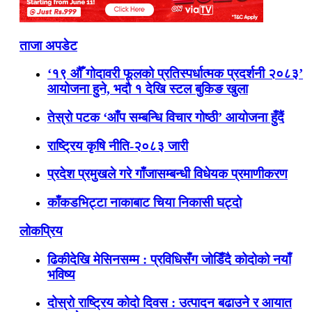
ताजा अपडेट
‘१९ औँ गोदावरी फूलको प्रतिस्पर्धात्मक प्रदर्शनी २०८३’
आयोजना हुने, भदौ १ देखि स्टल बुकिङ खुला
तेस्रो पटक ‘आँप सम्बन्धि विचार गोष्ठी’ आयोजना हुँदैं
राष्ट्रिय कृषि नीति-२०८३ जारी
प्रदेश प्रमुखले गरे गाँजासम्बन्धी विधेयक प्रमाणीकरण
काँकडभिट्टा नाकाबाट चिया निकासी घट्दो
लोकप्रिय
ढिकीदेखि मेसिनसम्म : प्रविधिसँग जोडिँदै कोदोको नयाँ
भविष्य
दोस्रो राष्ट्रिय कोदो दिवस : उत्पादन बढाउने र आयात