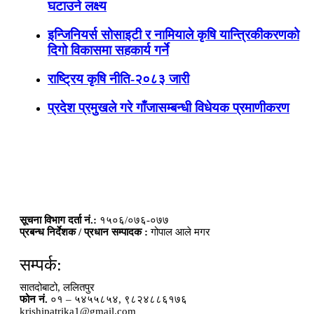
घटाउने लक्ष्य
इन्जिनियर्स सोसाइटी र नामियाले कृषि यान्त्रिकीकरणको
दिगो विकासमा सहकार्य गर्ने
राष्ट्रिय कृषि नीति-२०८३ जारी
प्रदेश प्रमुखले गरे गाँजासम्बन्धी विधेयक प्रमाणीकरण
सूचना विभाग दर्ता नं.:
१५०६/०७६-०७७
प्रबन्ध निर्देशक / प्रधान सम्पादक :
गोपाल आले मगर
सम्पर्क:
सातदोबाटो, ललितपुर
फोन नं.
०१ – ५४५५८५४, ९८२४८८६१७६
krishipatrika1@gmail.com