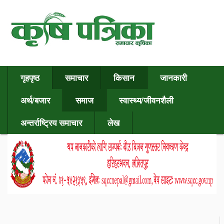
गृहपृष्ठ
समाचार
किसान
जानकारी
अर्थ/बजार
समाज
स्वास्थ्य/जीवनशैली
अन्तर्राष्ट्रिय समाचार
लेख