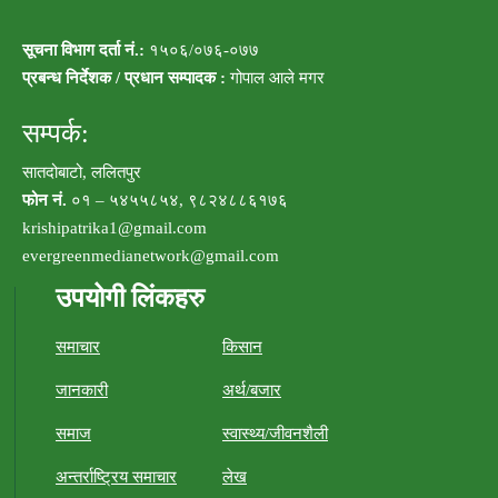
सूचना विभाग दर्ता नं.:
१५०६/०७६-०७७
प्रबन्ध निर्देशक / प्रधान सम्पादक :
गोपाल आले मगर
सम्पर्क:
सातदोबाटो, ललितपुर
फोन नं.
०१ – ५४५५८५४, ९८२४८८६१७६
krishipatrika1@gmail.com
evergreenmedianetwork@gmail.com
उपयोगी लिंकहरु
समाचार
किसान
जानकारी
अर्थ/बजार
समाज
स्वास्थ्य/जीवनशैली
अन्तर्राष्ट्रिय समाचार
लेख