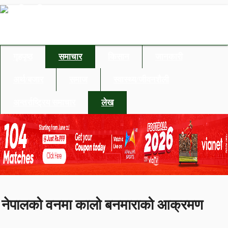
गृहपृष्ठ
समाचार
किसान
जानकारी
अर्थ/बजार
समाज
स्वास्थ्य/जीवनशैली
अन्तर्राष्ट्रिय समाचार
लेख
नेपालको वनमा कालो बनमाराको आक्रमण