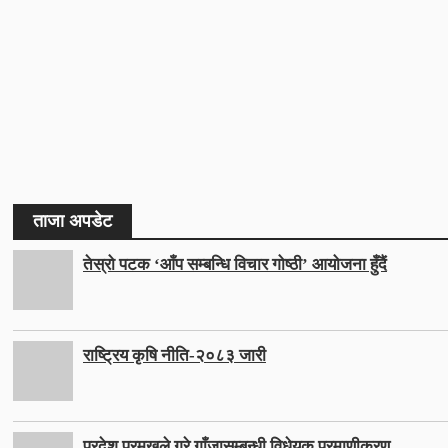
ताजा अपडेट
तेस्रो पटक ‘आँप सम्बन्धि विचार गोष्ठी’ आयोजना हुँदैं
राष्ट्रिय कृषि नीति-२०८३ जारी
प्रदेश प्रमुखले गरे गाँजासम्बन्धी विधेयक प्रमाणीकरण