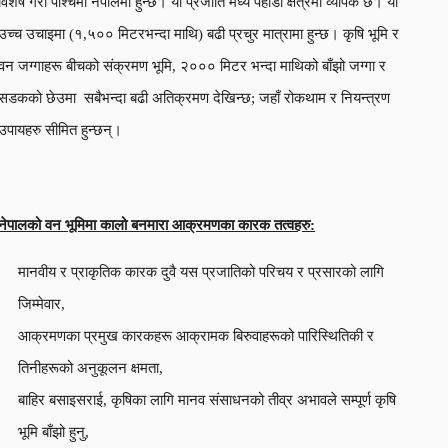
विशेष गरी पश्चिमी नेपालमा हुन्छ। यो प्रजाति मध्य पहाडी क्षेत्रमा व्यापक छ। यो
उच्च उचाइमा (१,५०० मिटरभन्दा माथि) बढी प्रचुर मात्रामा हुन्छ। कृषि भूमि र
वन जग्गाहरू बीचको संक्रमण भूमि, २००० मिटर भन्दा माथिको बाँझो जग्गा र
सडकको छेउमा सबैभन्दा बढी अतिक्रमण देखिन्छ; जहाँ रोकथाम र नियन्त्रण
उपायहरु सीमित हुन्छन्।
नेपालको वन भूमिमा कालो बनमारा आक्रमणका कारक तत्वहरु:
मानवीय र प्राकृतिक कारक दुवै यस प्रजातिको परिचय र प्रसारको लागि
जिम्मेवार,
आक्रमणका प्रमुख कारकहरू आक्रामक बिरुवाहरूको पारिस्थितिकी र
तिनीहरूको अनुकूलन क्षमता,
बाहिर बसाइसराई, कृषिका लागि मानव संसाधनको तीव्र अभावले सम्पूर्ण कृषि
भूमि बाँझो हुनु,