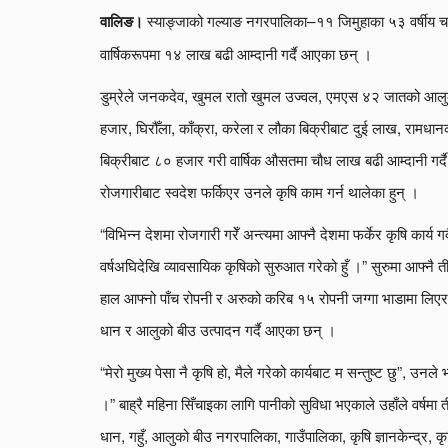
स्याङ्जाको गल्याङ नगरपालिका–११ जिमुहाका ५३ वर्षीय चन्द
वालिङ।
वार्षिकरूपमा १४ लाख बढी आम्दानी गर्दै आएका छन् ।
डुम्रेले जनकदेव, खुमल रातो खुमल उज्वल, एमएस ४२ जातको आलुको 
हजार, घिरौँला, काँक्रा, करेला र लौका बिक्रीबाट दुई लाख, राम
बिक्रीबाट ८० हजार गरी वार्षिक औसतमा चौध लाख बढी आम्दानी गर्
रोजगारीबाट स्वदेश फर्किएर उनले कृषि काम गर्न थालेका हुन् ।
“विभिन्न देशमा रोजगारी गरेँ अन्त्यमा आफ्नै देशमा फर्केर कृषि कार्य गर
वर्षअघिदेखि व्यावसायिक कृषिको सुरुआत गरेको हुँ ।” सुरुमा आफ्नै ती
हाल आफ्नो पाँच रोपनी र अरुको करिब १५ रोपनी जग्गा भाडामा लिए
धान र आलुको बीउ उत्पादन गर्दै आएका छन् ।
“मेरो मुख्य पेसा नै कृषि हो, मैले गरेको कार्यबाट म सन्तुष्ट छु”, 
।” बाह्रै महिना सिँचाइका लागि पानीको सुविधा भएकाले उहाँले वर्ष
धान, गहुँ, आलुको बीउ नगरपालिका, गाउँपालिका, कृषि ज्ञानकेन्द्र