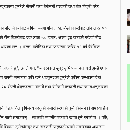
्रकान्त डुम्रेले मौसमी तथा बेमौसमी तरकारी तथा बीउ बिक्री गरेर
बीउ बिक्रीबाट वार्षिक रूपमा पाँच लाख, बोडी बिक्रीबाट तीन लाख ५०
धानको बीउ बिक्रीबाट एक लाख ५० हजार, अरुण दुई जातको मकैको बीउ
दै आएका छन् । भारत, मलेसिया तथा जापानमा करिब १८ वर्ष वैदेशिक
्दै आएको छु”, उनले भने, “चन्द्रकान्त डुम्रे कृषि फार्म दर्ता गरी झण्डै एघार
न रोपनी जग्गाबाट कृषि कर्म थाल्नुभएका डुम्रेले कृषिमा सम्भावना देखे ।
र २० रोपनी क्षेत्रफलमा मौसमी तथा बेमौसमी तरकारी तथा समयअनुसारका
उनले भने, “उत्पादित कृषिजन्य वस्तुको बजारीकरणको कुनै किसिमको समस्या छैन
मा तीन बाली लगाउछन् । तरकारी स्थानीय बजारमै खपत हुने गरेको छ । मकै,
, कृषि विकास स्रोतकेन्द्र तथा सरकारी सङ्घसंस्थाको समन्वयका आधारमा