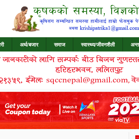
री
अर्थ/बजार
समाज
स्वास्थ्य/जीवनशैली
अन्त