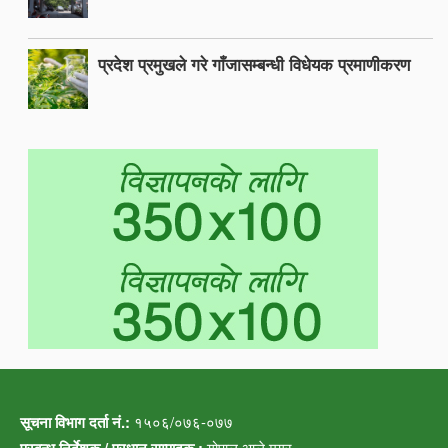
प्रदेश प्रमुखले गरे गाँजासम्बन्धी विधेयक प्रमाणीकरण
सूचना विभाग दर्ता नं.:
१५०६/०७६-०७७
गोपाल आले मगर