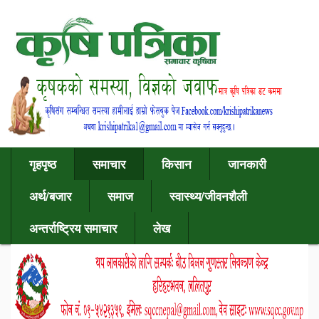
गृहपृष्ठ
समाचार
किसान
जानकारी
अर्थ/बजार
समाज
स्वास्थ्य/जीवनशैली
अन्तर्राष्ट्रिय समाचार
लेख