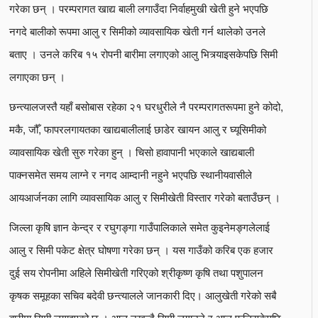
गरेका छन् । परम्परागत खाद्य बाली लगाउँदा निर्वाहमुखी खेती हुने भएपछि
नगदे बालीको रूपमा आलु र सिमीको व्यावसायिक खेती गर्न थालेको उनले
बताए । उनले करिब १५ रोपनी बारीमा लगाएको आलु भित्र्याइसकेपछि सिमी
लगाएका छन् ।
छन्त्यालजस्तै यहाँ बसोबास रहेका २१ घरधुरीले नै परम्परागतरूपमा हुने कोदो,
मकै, जौँ, फापरलगायतका खाद्यबालीलाई छाडेर खायन आलु र घ्यूसिमीको
व्यावसायिक खेती सुरु गरेका हुन् । चिसो हावापानी भएकाले खाद्यबाली
पाक्नसमेत समय लाग्ने र नगद आम्दानी नहुने भएपछि स्थानीयवासीले
आयआर्जनका लागि व्यावसायिक आलु र सिमीखेती विस्तार गरेको बताउँछन् ।
जिल्ला कृषि ज्ञान केन्द्र र रघुगङ्गा गाउँपालिकाले समेत कुइनेमङ्गलेलाई
आलु र सिमी पकेट क्षेत्र घोषणा गरेका छन् । यस गाउँको करिब एक हजार
दुई सय रोपनीमा अहिले सिमीखेती गरिएको श्रीकृष्ण कृषि तथा पशुपालन
कृषक समूहका सचिव बदेवी छन्त्यालले जानकारी दिए। आलुखेती गरेको सबै
बारीमा सिमी लगाइएको छ । आलु नखन्दै सिमी लगाउने र आलु फलिसकेपछि