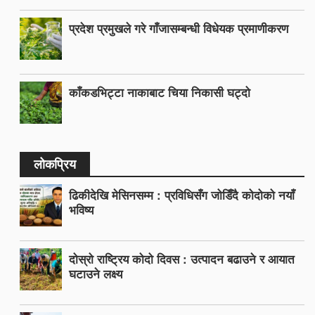
प्रदेश प्रमुखले गरे गाँजासम्बन्धी विधेयक प्रमाणीकरण
काँकडभिट्टा नाकाबाट चिया निकासी घट्दो
लोकप्रिय
ढिकीदेखि मेसिनसम्म : प्रविधिसँग जोडिँदै कोदोको नयाँ
भविष्य
दोस्रो राष्ट्रिय कोदो दिवस : उत्पादन बढाउने र आयात
घटाउने लक्ष्य