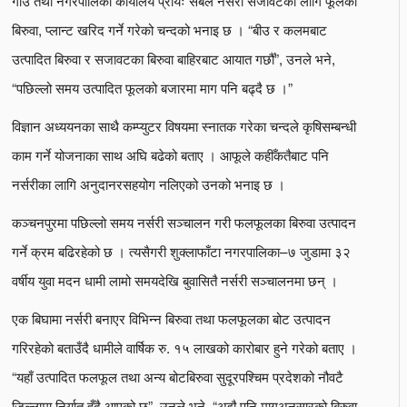
गाउँ तथा नगरपालिका कार्यालय प्रायः सबैले नर्सरी सजावटका लागि फूलका
बिरुवा, प्लान्ट खरिद गर्ने गरेको चन्दको भनाइ छ । “बीउ र कलमबाट
उत्पादित बिरुवा र सजावटका बिरुवा बाहिरबाट आयात गर्छौँ”, उनले भने,
“पछिल्लो समय उत्पादित फूलको बजारमा माग पनि बढ्दै छ ।”
विज्ञान अध्ययनका साथै कम्प्युटर विषयमा स्नातक गरेका चन्दले कृषिसम्बन्धी
काम गर्ने योजनाका साथ अघि बढेको बताए । आफूले कहीँकतैबाट पनि
नर्सरीका लागि अनुदानरसहयोग नलिएको उनको भनाइ छ ।
कञ्चनपुरमा पछिल्लो समय नर्सरी सञ्चालन गरी फलफूलका बिरुवा उत्पादन
गर्ने क्रम बढिरहेको छ । त्यसैगरी शुक्लाफाँटा नगरपालिका–७ जुडामा ३२
वर्षीय युवा मदन धामी लामो समयदेखि बुवासितै नर्सरी सञ्चालनमा छन् ।
एक बिघामा नर्सरी बनाएर विभिन्न बिरुवा तथा फलफूलका बोट उत्पादन
गरिरहेको बताउँदै धामीले वार्षिक रु. १५ लाखको कारोबार हुने गरेको बताए ।
“यहाँ उत्पादित फलफूल तथा अन्य बोटबिरुवा सुदूरपश्चिम प्रदेशको नौवटै
जिल्लामा निर्यात हुँदै आएको छ”, उनले भने, “अझै पनि मागअनुसारको बिरुवा