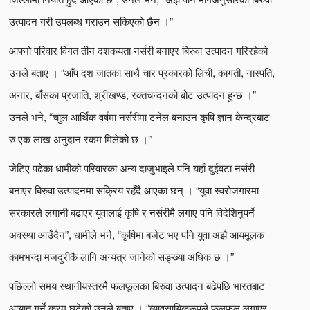
उत्पादन गरी उपलब्ध गराउन सकिएको छैन ।”
आफ्नो परिवार विगत तीन दशकयता नर्सरी बनाएर बिरुवा उत्पादन गरिरहेको
उनले बताए । “आँप दश जातका साथै चार प्रकारको लिची, कागती, नास्पति,
अनार, बाँसका प्रजाति, श्रीखण्ड, रक्तचन्दनको बोट उत्पादन हुन्छ ।”
उनले भने, “चाुल आर्थिक वर्षमा नर्सरीमा टनेल बनाउन कृषि ज्ञान केन्द्रबाट
रु एक लाख अनुदान रकम मिलेको छ ।”
जेटिए पढेका धामीको परिवारका अन्य दाजुभाइले पनि यहाँ दुईवटा नर्सरी
बनाएर बिरुवा उत्पादनमा सक्रिय रहँदै आएका छन् । “युवा स्वरोजगारमा
सरकारले लगानी बढाएर युवालाई कृषि र नर्सरीमै लगाए पनि विदेशिनुपर्ने
अवस्था आउँदैन”, धामीले भने, “कृषिमा बजेट भए पनि युवा अझै आयमूलक
कामभन्दा मजदुरीकै लागि अन्यत्र जानेको सङ्ख्या अधिक छ ।”
पछिल्लो समय स्थानीयस्तरमै फलफूलका बिरुवा उत्पादन बढेपछि भारतबाट
आयात गर्ने क्रम घटेको उनले बताए । “व्यावसायिकरूपले फलफूल लगाएर