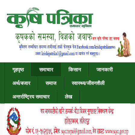
गृहपृष्ठ
समाचार
किसान
जानकारी
अर्थ/बजार
समाज
स्वास्थ्य/जीवनशैली
अन्तर्राष्ट्रिय समाचार
लेख