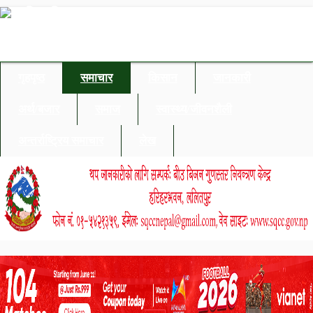
गृहपृष्ठ
समाचार
किसान
जानकारी
अर्थ/बजार
समाज
स्वास्थ्य/जीवनशैली
अन्तर्राष्ट्रिय समाचार
लेख