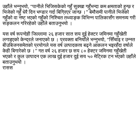
उहाँले भन्नुभयो, “पानीले भिजिसकेको गहुँ सुक्खा गहुँभन्दा कम क्षमताको हुन्छ र
भिजेको गहुँ धेरै दिन भण्डार गर्दा बिग्रिएर जान्छ ।” बेमौसमी पानीले भिजेको
गहुँको वा नष्ट भएको गहुँको निश्चित तथ्याङ्क विभिन्न पालिकासँग समनव्य गरी
सङ्कलन गरिरहेको उहाँले बताउनुभयो ।
यस वर्ष रूपन्देही जिल्लामा २६ हजार सात सय दुई हेक्टर जमिनमा गहुँखेती
लगाइएको केन्द्रले जनाएको छ । प्रवक्ता बनियाँले भन्नुभयो, “सिँचाइ र उन्नत
बीउबिजनसमेतको प्रयोगले यस वर्ष उत्पादकत्व बढ्ने आकलन भइरहँदा वर्षाले
केही बिगारेको छ ।” गत वर्ष २६ हजार छ सय ८० हेक्टर जमिनमा गहुँखेती
भएको र कुल उत्पादन एक लाख दुई हजार दुई सय ५० मेट्रिक टन भएको उहाँले
बताउनुभयो ।
रासस