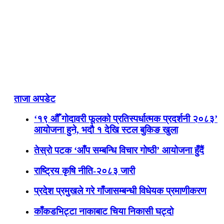
ताजा अपडेट
‘१९ औँ गोदावरी फूलको प्रतिस्पर्धात्मक प्रदर्शनी २०८३’
आयोजना हुने, भदौ १ देखि स्टल बुकिङ खुला
तेस्रो पटक ‘आँप सम्बन्धि विचार गोष्ठी’ आयोजना हुँदैं
राष्ट्रिय कृषि नीति-२०८३ जारी
प्रदेश प्रमुखले गरे गाँजासम्बन्धी विधेयक प्रमाणीकरण
काँकडभिट्टा नाकाबाट चिया निकासी घट्दो