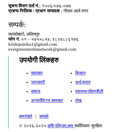
सूचना विभाग दर्ता नं.:
१५०६/०७६-०७७
प्रबन्ध निर्देशक / प्रधान सम्पादक :
गोपाल आले मगर
सम्पर्क:
सातदोबाटो, ललितपुर
फोन नं.
०१ – ५४५५८५४, ९८२४८८६१७६
krishipatrika1@gmail.com
evergreenmedianetwork@gmail.com
उपयोगी लिंकहरु
समाचार
किसान
जानकारी
अर्थ/बजार
समाज
स्वास्थ्य/जीवनशैली
अन्तर्राष्ट्रिय समाचार
लेख
हाम्रोबारे
|
सम्पर्क
© २०१६-२०२५
कृषि पत्रिका.कम
सर्वाधिकार सुरक्षित