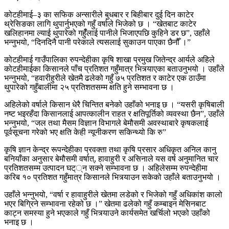
कोटहीमाई–३ का सफिक अन्सारीले बुधबार र बिहीबार दुई दिन काटेर
थ्रेसिङका लागि थुपार्नुभएको गहुँ वर्षाले भिजेको छ । “खेतबाट काटेर
खलिहानमा ल्याई थुपारेको गहुँँलाई पानीले भिजाएपछि कुहिने डर छ”, उहाँले
भन्नुभयो, “दिनदिनै पानी परेकाले त्यसलाई सुकाउन पाएका छैनौँ ।”
कोटहीमाई गाउँपालिका रुपन्देहीका कृषि शाखा प्रमुख जितेन्द्र आर्यले अहिले
कोटहीमाईका किसानले पाँच प्रतिशत गहुँमात्र भित्र्याएका बताउनुभयो । उहाँले
भन्नुभयो, “हवारीहुरीले खेतमै ढलेको गहुँ ७५ प्रतिशत र काटेर एक ठाउँमा
थुपारेको गहुँबालीमा २५ प्रतिशतसम्म क्षति हुने सम्भावना छ ।
अहिलेको वर्षाले किसान धेरै चिन्तित बनेको उहाँको भनाइ छ । “यसरी कृषिबाली
नष्ट भइरहँदा किसानलाई आपत्कालीन राहत र क्षतिपूर्तिको व्यवस्था छैन”, उहाँले
भन्नुभयो, “जल तथा मैसम विज्ञान विभागले बेमौसमी अवस्थाबारे कृषकलाई
पूर्वसूचना गरेको भए क्षति केही न्यूनीकरण सकिन्थ्यो कि रु”
कृषि ज्ञान केन्द्र रूपन्देहीका प्रवक्ता तथा कृषि प्रसार अधिकृत अनिल कानु
बनियाँका अनुसार बेमौसमी वर्षात्, हावाहुरी र असिनाले यस वर्ष अनुमानित चार
प्रतिशतसम्म उत्पादन घट््न सक्ने सम्भावना छ । अहिलेसम्म रुपन्देहीमा
करिब १० प्रतिशत गहुँमात्र किसानले भित्र्याउन सकेको उहाँले बताउनुभयो ।
उहाँले भन्नुभयो, “वर्षा र हावाहुरीले खेतमा लडेको र भिजेको गहुँ अधिकांश कालो
भएर बिग्रिने सम्भावना रहेको छ ।” खेतमा ढलेको गहुँ कम्बाइन मेसिनबाट
काट्न समस्या हुने भएकाले गहुँ भित्र्याउने कार्यसमेत खर्चिलो भएको उहाँको
भनाइ छ ।