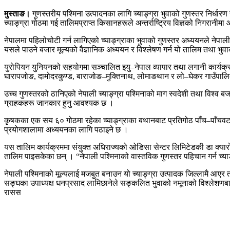
मुस्ताङ।
गुणस्तरीय पश्मिना उत्पादनका लागि च्याङ्ग्रा भुवाको गुणस्तर निर्
च्याङ्ग्रा गोठमा गई तालिमप्राप्त किसानहरूले अन्तर्राष्ट्रिय विज्ञको निगरान
नेपालमा पहिलोचोटी गर्न लागिएको च्याङ्ग्राका भुवाको गुणस्तर अध्ययनले नेपाली ग
यसले पाउने बजार मूल्यको वैज्ञानिक अध्ययन र विश्लेषण गर्न यो तालिम तथा भ
युरोपियन युनियनको सहयोगमा सञ्चालित इयु–नेपाल व्यापार तथा लगानी कार्यक्रमअन्
घारापजोङ, दामोदरकुण्ड, बाराजोङ–मुक्तिनाथ, लोमाङथान र लो–घेकर गाउँपालि
उच्च गुणस्तरको ठानिएको नेपाली च्याङ्ग्रा पश्मिनाको माग स्वदेशी तथा विश्व
ग्राहकहरू जानकार हुनु आवश्यक छ ।
कृषकका एक सय ६० गोठमा रहेका च्याङ्ग्राका बथानबाट प्रतिगोठ पाँच–पाँचवटा ग
प्रयोगशालामा अध्ययनका लागि पठाइने छ ।
यस तालिम कार्यक्रममा संयुक्त अधिराज्यको ओडिसा सेन्टर लिमिटेडकी डा क्
तालिम पाइसकेका छन् । “नेपाली पश्मिनाको वास्तविक गुणस्तर पहिचान गर्न च्या
नेपाली पश्मिनाको मूल्यलाई मजबुत बनाउन यो च्याङ्ग्रा उत्पादक जिल्लामै आए
सङ्घका उपाध्यक्ष धनप्रसाद लामिछानेले सङ्कलित भुवाको नमूनाको विश्लेशणबाट प
रासस