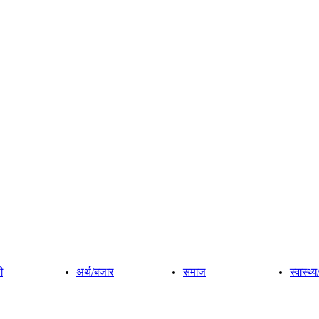
ी
अर्थ/बजार
समाज
स्वास्थ