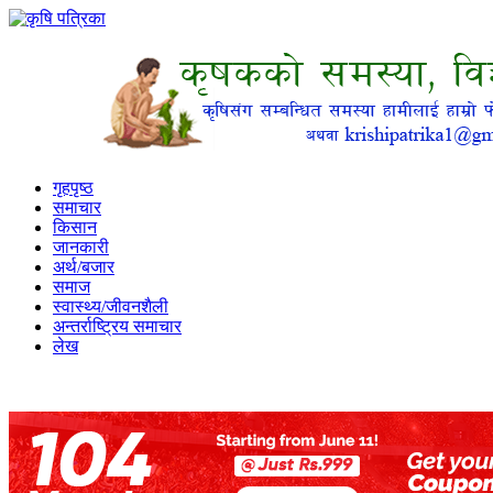
गृहपृष्ठ
समाचार
किसान
जानकारी
अर्थ/बजार
समाज
स्वास्थ्य/जीवनशैली
अन्तर्राष्ट्रिय समाचार
लेख