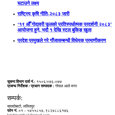
घटाउने लक्ष्य
राष्ट्रिय कृषि नीति-२०८३ जारी
‘१९ औँ गोदावरी फूलको प्रतिस्पर्धात्मक प्रदर्शनी २०८३’
आयोजना हुने, भदौ १ देखि स्टल बुकिङ खुला
प्रदेश प्रमुखले गरे गाँजासम्बन्धी विधेयक प्रमाणीकरण
सूचना विभाग दर्ता नं.:
१५०६/०७६-०७७
प्रबन्ध निर्देशक / प्रधान सम्पादक :
गोपाल आले मगर
सम्पर्क:
सातदोबाटो, ललितपुर
फोन नं.
०१ – ५४५५८५४, ९८२४८८६१७६