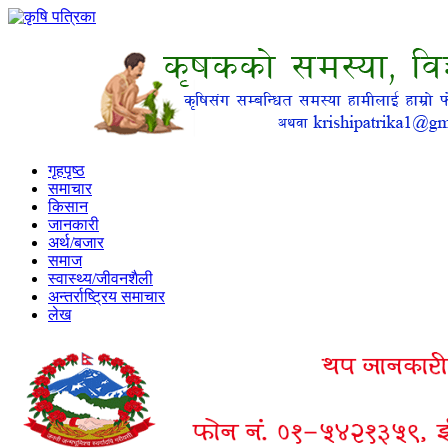
गृहपृष्ठ
समाचार
किसान
जानकारी
अर्थ/बजार
समाज
स्वास्थ्य/जीवनशैली
अन्तर्राष्ट्रिय समाचार
लेख