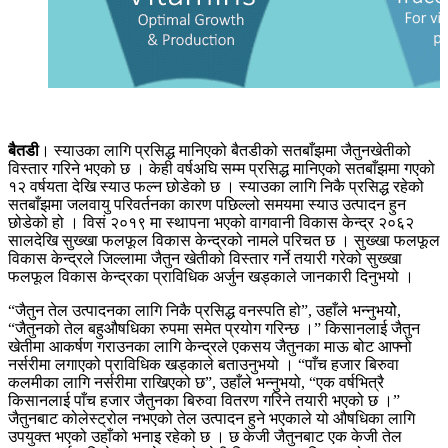
बैतडी
। स्याउका लागि प्रसिद्ध मानिएको बैतडीको सतबाँझमा जैतुनखेतीको
विस्तार गरिने भएको छ । केही वर्षअघि सम्म प्रसिद्ध मानिएको सतबाँझमा गएको
१२ वर्षयता देखि स्याउ फल्न छोडेको छ । स्याउका लागि निकै प्रसिद्ध रहेको
सतबाँझमा जलवायु परिवर्तनका कारण पछिल्लो समयमा स्याउ उत्पादन हुन
छोडेको हो । विसं २०१९ मा स्थापना भएको वागवानी विकास केन्द्र २०६२
सालदेखि सुख्खा फलफूल विकास केन्द्रको नामले परिचत छ । सुख्खा फलफूल
विकास केन्द्रले जिल्लामा जैतुन खेतीको विस्तार गर्ने तयारी गरेको सुख्खा
फलफूल विकास केन्द्रका प्राविधिक अर्जुन खड्काले जानकारी दिनुभयो ।
“जैतुन तेल उत्पादनका लागि निकै प्रसिद्ध वनस्पति हो”, उहाँले भन्नुभयोे,
“जैतुनको तेल बहुऔषधिका रुपमा समेत प्रयोग गरिन्छ ।” किसानलाई जैतुन
खेतीमा आकर्षण गराउनका लागि केन्द्रले एकसय जैतुनका माऊ बोट आफ्नो
नर्सरीमा लगाएको प्राविधिक खड्काले बताउनुभयो । “पाँच हजार बिरुवा
कलमीका लागि नर्सरीमा राखिएको छ”, उहाँले भन्नुभयो, “एक वर्षभित्रै
किसानलाई पाँच हजार जैतुनका बिरुवा वितरण गरिने तयारी भएको छ ।”
जैतुनबाट कोलेस्ट्रोल नभएको तेल उत्पादन हुने भएकाले यो औषधिका लागि
उपयुक्त भएको उहाँको भनाइ रहेको छ । छ केजी जैतुनबाट एक केजी तेल