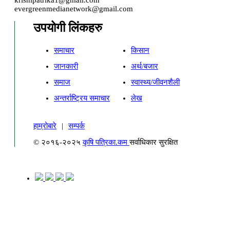
krishipatrika1@gmail.com
evergreenmedianetwork@gmail.com
उपयोगी लिंकहरु
समाचार
किसान
जानकारी
अर्थ/बजार
समाज
स्वास्थ्य/जीवनशैली
अन्तर्राष्ट्रिय समाचार
लेख
हाम्रोबारे
|
सम्पर्क
© २०१६-२०२५
कृषि पत्रिका.कम
सर्वाधिकार सुरक्षित