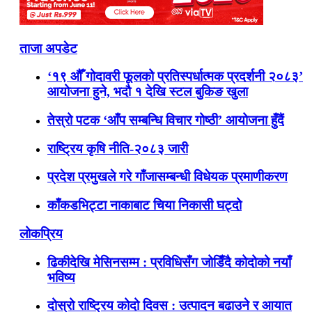
ताजा अपडेट
‘१९ औँ गोदावरी फूलको प्रतिस्पर्धात्मक प्रदर्शनी २०८३’
आयोजना हुने, भदौ १ देखि स्टल बुकिङ खुला
तेस्रो पटक ‘आँप सम्बन्धि विचार गोष्ठी’ आयोजना हुँदैं
राष्ट्रिय कृषि नीति-२०८३ जारी
प्रदेश प्रमुखले गरे गाँजासम्बन्धी विधेयक प्रमाणीकरण
काँकडभिट्टा नाकाबाट चिया निकासी घट्दो
लोकप्रिय
ढिकीदेखि मेसिनसम्म : प्रविधिसँग जोडिँदै कोदोको नयाँ
भविष्य
दोस्रो राष्ट्रिय कोदो दिवस : उत्पादन बढाउने र आयात