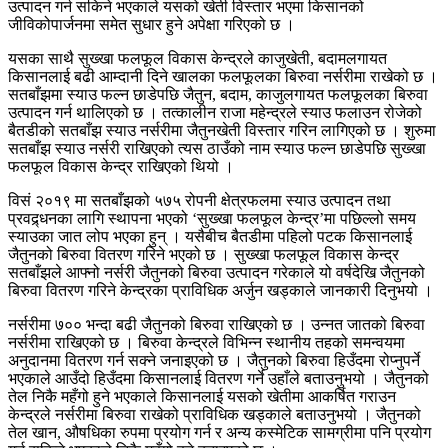
उत्पादन गर्न सकिने भएकाले यसको खेती विस्तार भएमा किसानको
जीविकोपार्जनमा समेत सुधार हुने अपेक्षा गरिएको छ ।
यसका साथै सुख्खा फलफूल विकास केन्द्रले काजुखेती, बदामलगायत
किसानलाई बढी आम्दानी दिने खालका फलफूलका बिरुवा नर्सरीमा राखेको छ ।
सतबाँझमा स्याउ फल्न छाडेपछि जैतुन, बदाम, काजुलगायत फलफूलका बिरुवा
उत्पादन गर्न थालिएको छ । तत्कालीन राजा महेन्द्रले स्याउ फलाउन रोजेको
बैतडीको सतबाँझ स्याउ नर्सरीमा जैतुनखेती विस्तार गरिन लागिएको छ । शुरुमा
सतबाँझ स्याउ नर्सरी राखिएको त्यस ठाउँको नाम स्याउ फल्न छाडेपछि सुख्खा
फलफूल विकास केन्द्र राखिएको थियो ।
विसं २०१९ मा सतबाँझको ५७५ रोपनी क्षेत्रफलमा स्याउ उत्पादन तथा
प्रवद्र्धनका लागि स्थापना भएको ‘सुख्खा फलफूल केन्द्र’मा पछिल्लो समय
स्याउका जात लोप भएका हुन् । यसैबीच बैतडीमा पहिलो पटक किसानलाई
जैतुनको बिरुवा वितरण गरिने भएको छ । सुख्खा फलफूल विकास केन्द्र
सतबाँझले आफ्नो नर्सरी जैतुनको बिरुवा उत्पादन गरेकाले यो वर्षदेखि जैतुनको
बिरुवा वितरण गरिने केन्द्रका प्राविधिक अर्जुन खड्काले जानकारी दिनुभयो ।
नर्सरीमा ७०० भन्दा बढी जैतुनको बिरुवा राखिएको छ । उन्नत जातको बिरुवा
नर्सरीमा राखिएको छ । बिरुवा केन्द्रले विभिन्न स्थानीय तहको समन्वयमा
अनुदानमा वितरण गर्न सक्ने जनाइएको छ । जैतुनको बिरुवा हिउँदमा रोप्नुपर्ने
भएकाले आउँदो हिउँदमा किसानलाई वितरण गर्ने उहाँले बताउनुभयो । जैतुनको
तेल निकै महँगो हुने भएकाले किसानलाई यसको खेतीमा आकर्षित गराउन
केन्द्रले नर्सरीमा बिरुवा राखेको प्राविधिक खड्काले बताउनुभयो । जैतुनको
तेल खान, औषधिका रुपमा प्रयोग गर्न र अन्य कस्मेटिक सामग्रीमा पनि प्रयोग