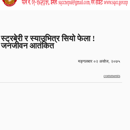
स्ट्रबेरी र स्याउभित्र सियो फेला !
जनजीवन आतंकित
मङ्गलबार ०२ असोज, २०७५
comments