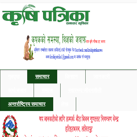
गृहपृष्ठ
समाचार
किसान
जानकारी
अर्थ/बजार
समाज
स्वास्थ्य/जीवनशैली
अन्तर्राष्ट्रिय समाचार
लेख