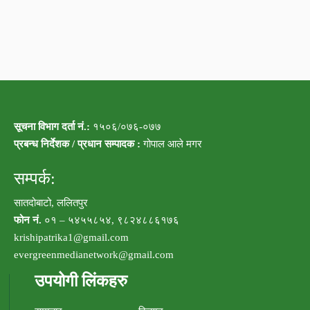
सूचना विभाग दर्ता नं.:
१५०६/०७६-०७७
प्रबन्ध निर्देशक / प्रधान सम्पादक :
गोपाल आले मगर
सम्पर्क:
सातदोबाटो, ललितपुर
फोन नं.
०१ – ५४५५८५४, ९८२४८८६१७६
krishipatrika1@gmail.com
evergreenmedianetwork@gmail.com
उपयोगी लिंकहरु