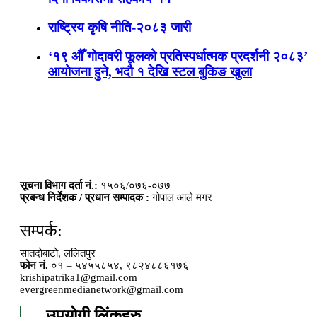
राष्ट्रिय कृषि नीति-२०८३ जारी
‘१९ औँ गोदावरी फूलको प्रतिस्पर्धात्मक प्रदर्शनी २०८३’
आयोजना हुने, भदौ १ देखि स्टल बुकिङ खुला
सूचना विभाग दर्ता नं.:
१५०६/०७६-०७७
प्रबन्ध निर्देशक / प्रधान सम्पादक :
गोपाल आले मगर
सम्पर्क:
सातदोबाटो, ललितपुर
फोन नं.
०१ – ५४५५८५४, ९८२४८८६१७६
krishipatrika1@gmail.com
evergreenmedianetwork@gmail.com
उपयोगी लिंकहरु