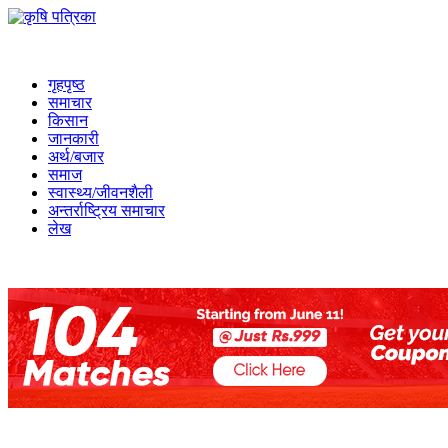
गृहपृष्ठ
समाचार
किसान
जानकारी
अर्थ/बजार
समाज
स्वास्थ्य/जीवनशैली
अन्तर्राष्ट्रिय समाचार
लेख