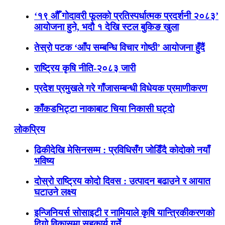
‘१९ औँ गोदावरी फूलको प्रतिस्पर्धात्मक प्रदर्शनी २०८३’
आयोजना हुने, भदौ १ देखि स्टल बुकिङ खुला
तेस्रो पटक ‘आँप सम्बन्धि विचार गोष्ठी’ आयोजना हुँदैं
राष्ट्रिय कृषि नीति-२०८३ जारी
प्रदेश प्रमुखले गरे गाँजासम्बन्धी विधेयक प्रमाणीकरण
काँकडभिट्टा नाकाबाट चिया निकासी घट्दो
लोकप्रिय
ढिकीदेखि मेसिनसम्म : प्रविधिसँग जोडिँदै कोदोको नयाँ
भविष्य
दोस्रो राष्ट्रिय कोदो दिवस : उत्पादन बढाउने र आयात
घटाउने लक्ष्य
इन्जिनियर्स सोसाइटी र नामियाले कृषि यान्त्रिकीकरणको
दिगो विकासमा सहकार्य गर्ने