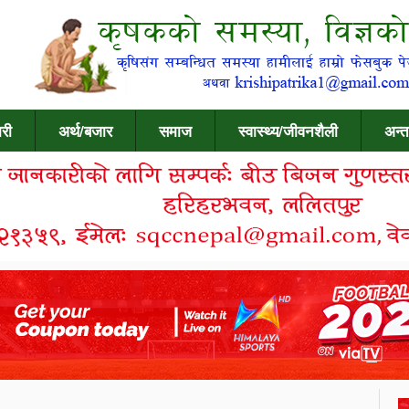
री
अर्थ/बजार
समाज
स्वास्थ्य/जीवनशैली
अन्त