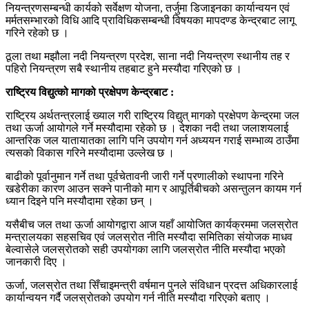
नियन्त्रणसम्बन्धी कार्यको सर्वेक्षण योजना, तर्जुमा डिजाइनका कार्यान्वयन एवं
मर्मतसम्भारको विधि आदि प्राविधिकसम्बन्धी विषयका मापदण्ड केन्द्रबाट लागू
गरिने रहेको छ ।
ठूला तथा मझौला नदी नियन्त्रण प्रदेश, साना नदी नियन्त्रण स्थानीय तह र
पहिरो नियन्त्रण सबै स्थानीय तहबाट हुने मस्यौदा गरिएको छ ।
राष्ट्रिय विद्युत्को मागको प्रक्षेपण केन्द्रबाट :
राष्ट्रिय अर्थतन्त्रलाई ख्याल गरी राष्ट्रिय विद्युत् मागको प्रक्षेपण केन्द्रमा जल
तथा ऊर्जा आयोगले गर्ने मस्यौदामा रहेको छ । देशका नदी तथा जलाशयलाई
आन्तरिक जल यातायातका लागि पनि उपयोग गर्न अध्ययन गराई सम्भाव्य ठाउँमा
त्यसको विकास गरिने मस्यौदामा उल्लेख छ ।
बाढीको पूर्वानुमान गर्ने तथा पूर्वचेतावनी जारी गर्ने प्रणालीको स्थापना गरिने
खडेरीका कारण आउन सक्ने पानीको माग र आपूर्तिबीचको असन्तुलन कायम गर्न
ध्यान दिइने पनि मस्यौदामा रहेका छन् ।
यसैबीच जल तथा ऊर्जा आयोगद्वारा आज यहाँ आयोजित कार्यक्रममा जलस्रोत
मन्त्रालयका सहसचिव एवं जलस्रोत नीति मस्यौदा समितिका संयोजक माधव
बेल्वासेले जलस्रोतको सही उपयोगका लागि जलस्रोत नीति मस्यौदा भएको
जानकारी दिए ।
ऊर्जा, जलस्रोत तथा सिँचाइमन्त्री वर्षमान पुनले संविधान प्रदत्त अधिकारलाई
कार्यान्वयन गर्दै जलस्रोतको उपयोग गर्न नीति मस्यौदा गरिएको बताए ।