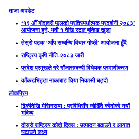
ताजा अपडेट
‘१९ औँ गोदावरी फूलको प्रतिस्पर्धात्मक प्रदर्शनी २०८३’
आयोजना हुने, भदौ १ देखि स्टल बुकिङ खुला
तेस्रो पटक ‘आँप सम्बन्धि विचार गोष्ठी’ आयोजना हुँदैं
राष्ट्रिय कृषि नीति-२०८३ जारी
प्रदेश प्रमुखले गरे गाँजासम्बन्धी विधेयक प्रमाणीकरण
काँकडभिट्टा नाकाबाट चिया निकासी घट्दो
लोकप्रिय
ढिकीदेखि मेसिनसम्म : प्रविधिसँग जोडिँदै कोदोको नयाँ
भविष्य
दोस्रो राष्ट्रिय कोदो दिवस : उत्पादन बढाउने र आयात
घटाउने लक्ष्य