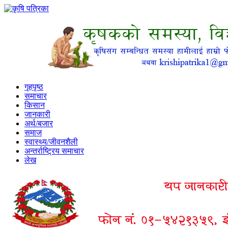
गृहपृष्ठ
समाचार
किसान
जानकारी
अर्थ/बजार
समाज
स्वास्थ्य/जीवनशैली
अन्तर्राष्ट्रिय समाचार
लेख