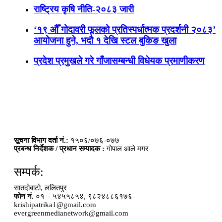
राष्ट्रिय कृषि नीति-२०८३ जारी
‘१९ औँ गोदावरी फूलको प्रतिस्पर्धात्मक प्रदर्शनी २०८३’
आयोजना हुने, भदौ १ देखि स्टल बुकिङ खुला
प्रदेश प्रमुखले गरे गाँजासम्बन्धी विधेयक प्रमाणीकरण
सूचना विभाग दर्ता नं.:
१५०६/०७६-०७७
प्रबन्ध निर्देशक / प्रधान सम्पादक :
गोपाल आले मगर
सम्पर्क:
सातदोबाटो, ललितपुर
फोन नं.
०१ – ५४५५८५४, ९८२४८८६१७६
krishipatrika1@gmail.com
evergreenmedianetwork@gmail.com