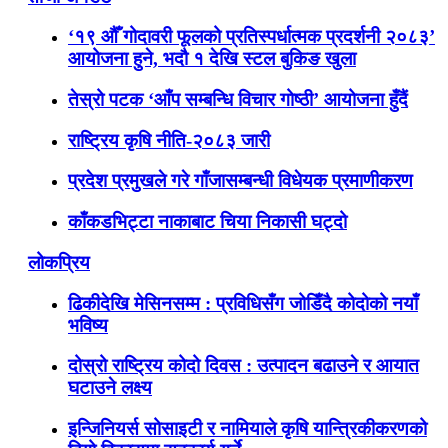
‘१९ औँ गोदावरी फूलको प्रतिस्पर्धात्मक प्रदर्शनी २०८३’
आयोजना हुने, भदौ १ देखि स्टल बुकिङ खुला
तेस्रो पटक ‘आँप सम्बन्धि विचार गोष्ठी’ आयोजना हुँदैं
राष्ट्रिय कृषि नीति-२०८३ जारी
प्रदेश प्रमुखले गरे गाँजासम्बन्धी विधेयक प्रमाणीकरण
काँकडभिट्टा नाकाबाट चिया निकासी घट्दो
लोकप्रिय
ढिकीदेखि मेसिनसम्म : प्रविधिसँग जोडिँदै कोदोको नयाँ
भविष्य
दोस्रो राष्ट्रिय कोदो दिवस : उत्पादन बढाउने र आयात
घटाउने लक्ष्य
इन्जिनियर्स सोसाइटी र नामियाले कृषि यान्त्रिकीकरणको