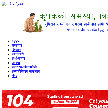
गृहपृष्ठ
समाचार
किसान
जानकारी
अर्थ/बजार
समाज
स्वास्थ्य/जीवनशैली
अन्तर्राष्ट्रिय समाचार
लेख