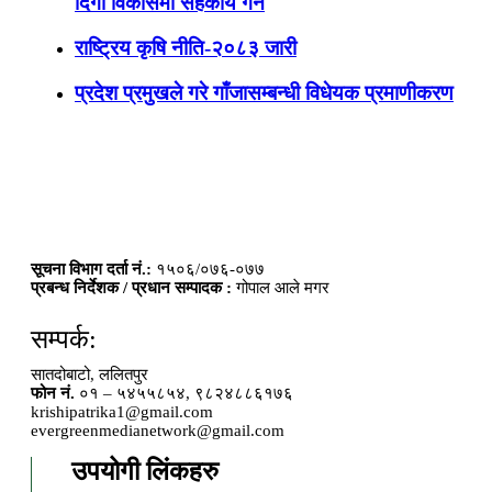
दिगो विकासमा सहकार्य गर्ने
राष्ट्रिय कृषि नीति-२०८३ जारी
प्रदेश प्रमुखले गरे गाँजासम्बन्धी विधेयक प्रमाणीकरण
सूचना विभाग दर्ता नं.:
१५०६/०७६-०७७
प्रबन्ध निर्देशक / प्रधान सम्पादक :
गोपाल आले मगर
सम्पर्क:
सातदोबाटो, ललितपुर
फोन नं.
०१ – ५४५५८५४, ९८२४८८६१७६
krishipatrika1@gmail.com
evergreenmedianetwork@gmail.com
उपयोगी लिंकहरु