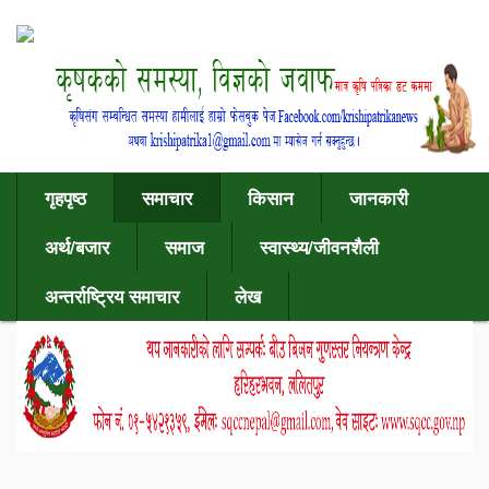
गृहपृष्ठ
समाचार
किसान
जानकारी
अर्थ/बजार
समाज
स्वास्थ्य/जीवनशैली
अन्तर्राष्ट्रिय समाचार
लेख