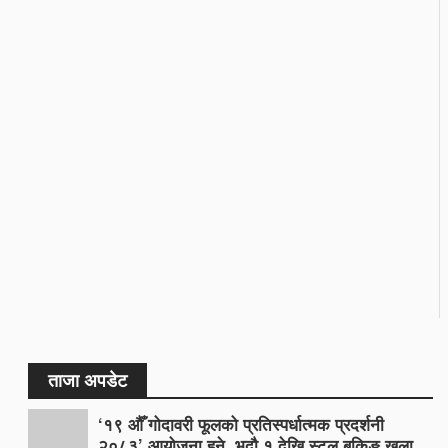
ताजा अपडेट
‘१९ औँ गोदावरी फूलको प्रतिस्पर्धात्मक प्रदर्शनी
२०८३’ आयोजना हुने, भदौ १ देखि स्टल बुकिङ खुला