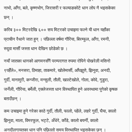
नाभो, आँगा, बले, कृष्णभोग, जिरासरी र फल्याङकोटे धान लोप नै भइसकेका
छन् ।
करिब ३०० मिटरदेखि ६०० सय मिटरको उचाइमा फल्ने यी धान यहाँका
प्राचीन रैथाने जात हुन् । पछिल्ला वर्षमा गौरिया, बिरम्फुल, आँगा, रमनी,
रुदुवा मार्सी जस्ता धान देखिन छोडेको छ ।
नयाँ जातका धानको आगमनसँगै परम्परागत रुपमा रोपिने पोखरेली मसिनो
९पहेँले०, मनसरा, ठिमाहा, ताकमारे, खोलेमार्सी, आँपझुत्ते, झिनुवा, अनदी,
गुर्दी, मानामुरी, कन्जीरा, मन्सुली, तौली, खाल्टेखोले, गोला, कोदे, गुडुरा,
जर्नेली, गौरिया, बर्मेली, एक्लेजस्ता धान विस्थापित हुने अवस्थामा पुगेको कृषक
बताउँछन् ।
कम उचाइमा हुने गरेका काठे गुर्दी, तौली, फालो, पहेंले, लहरे गुर्दी, घैया, कालो
झिनुवा, माला, विमरफुल, भट्टे, अँधेरे, काँडे, कालो बयर्नी, कालो
अनदीलगायतका धान पनि पछिल्लो समय विस्थापित भइसकेका छन् ।