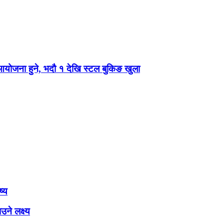
 आयोजना हुने, भदौ १ देखि स्टल बुकिङ खुला
ष्य
ने लक्ष्य