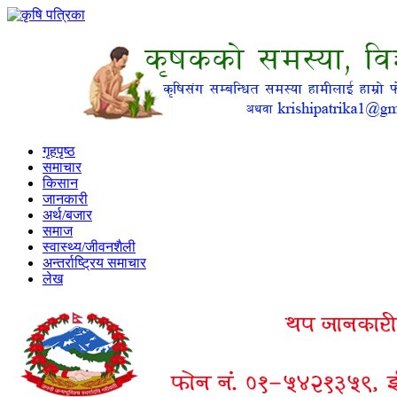
गृहपृष्ठ
समाचार
किसान
जानकारी
अर्थ/बजार
समाज
स्वास्थ्य/जीवनशैली
अन्तर्राष्ट्रिय समाचार
लेख