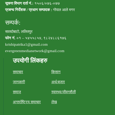
सूचना विभाग दर्ता नं.:
१५०६/०७६-०७७
प्रबन्ध निर्देशक / प्रधान सम्पादक :
गोपाल आले मगर
सम्पर्क:
सातदोबाटो, ललितपुर
फोन नं.
०१ – ५४५५८५४, ९८२४८८६१७६
krishipatrika1@gmail.com
evergreenmedianetwork@gmail.com
उपयोगी लिंकहरु
समाचार
किसान
जानकारी
अर्थ/बजार
समाज
स्वास्थ्य/जीवनशैली
अन्तर्राष्ट्रिय समाचार
लेख