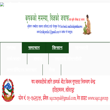
गृहपृष्ठ
समाचार
किसान
जानकारी
अर्थ/बजार
समाज
स्वास्थ्य/जीवनशैली
अन्तर्राष्ट्रिय समाचार
लेख