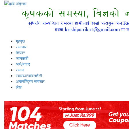
गृहपृष्ठ
समाचार
किसान
जानकारी
अर्थ/बजार
समाज
स्वास्थ्य/जीवनशैली
अन्तर्राष्ट्रिय समाचार
लेख