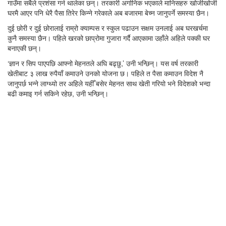
गाउँमा सबैले प्रशंसा गर्न थालेका छन्। तरकारी अर्गानिक भएकाले मानिसहरु खोजीखोजी
घरमै आएर पनि धेरै पैसा तिरेर किन्ने गरेकाले अब बजारमा बेच्न जानुपर्ने समस्या छैन।
दुई छोरी र दुई छोरालाई राम्रो क्याम्पस र स्कुल पढाउन सक्षम उनलाई अब घरखर्चमा
कुनै समस्या छैन। पहिले खरको छाप्रोमा गुजारा गर्दै आएकामा उहाँले अहिले पक्की घर
बनाएकी छन्।
‘ज्ञान र सिप पाएपछि आफ्नो मेहनतले अघि बढ्छु,’ उनी भन्छिन्। यस वर्ष तरकारी
खेतीबाट ३ लाख रुपैयाँ कमाउने उनको योजना छ। पहिले त पैसा कमाउन विदेश नै
जानुपर्छ भन्ने लाग्थ्यो तर अहिले यहीँ बसेर मेहनत साथ खेती गरियो भने विदेशको भन्दा
बढी कमाइ गर्न सकिने रहेछ, उनी भन्छिन्।