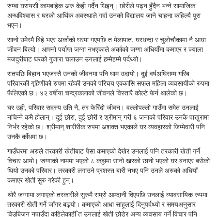
रुम्बा घरायसी कामबाहेक अरु केही गर्दैन थिइन्। छोरीले पढ्न हुँदैन भन्ने सामाजिक
अन्धविश्वास र घरको आर्थिक अवस्थाले गर्दा उनको विद्यालय जाने चाहना कहिल्यै पूरा
भएन।
सानो उमेरमै बिहे भएर अर्काको घरमा गएपछि त मेलापात, घरधन्दा र चुलोचौकामा नै आधा
जीवन बित्यो। आफ्नो पर्याप्त जग्गा नभएकाले अर्काको जग्गा अधियाँमा कमाएर र ज्याला
मजदुरीबाट घरको गुजारा चलाउन उनलाई हम्मेहम्मे पर्दथ्यो।
रातपछि बिहान भएजस्तै उनको जीवनमा पनि घाम उदायो। दुई वर्षअघिसम्म गरिब
परिवारकी गृहिणीको रुपमा रहेकी उनको परिचय एक्कासि सफल महिला व्यवसायीको रुपमा
फैलिएको छ। ४२ वर्षीया चन्द्रकलाको जीवनले विस्तारै कोल्टे फेर्न थालेको छ।
घर उही, परिवार सदस्य उति नै, तर फेरिँदो जीवन। वल्लोपल्लो गाउँमा समेत उनलाई
नचिन्ने कमै होलान्। दुई छोरा, दुई छोरी र श्रीमान् गरी ६ जनाको परिवार उनकै पाखुरामा
निर्भर रहेको छ। श्रीमान् शारीरीक रुपमा अशक्त भएकाले घर व्यवहारको जिम्मेवारी पनि
उनकै काँधमा छ।
गाउँघरमा अरुले तरकारी खेतीबाट पैसा कमाएको देखेर उनलाई पनि तरकारी खेती गर्ने
विचार आयो। जग्गाको नाममा भएको ८ कठ्ठामा सानो खरको छानो भएको घर बनाएर बसेको
थियो उनको परिवार। तरकारी लगाउने प्रशस्त बारी नभए पनि उनले अरुको अधियाँ
कमाएर खेती सुरु गरेकी हुन्।
थोरै जग्गामा लगाएको तरकारीले सुरुमै राम्रो आम्दानी दिएपछि उनलाई व्यावसायिक रुपमा
तरकारी खेती गर्ने जाँगर बढ्यो। कमाएको आधा साहूलाई दिनुपर्दथ्यो र समयअनुसार
विउबिजन नपाउँदा कहिलेकाहीँ त उनलाई खेती छोडेर अन्य व्यवसाय गर्ने विचार पनि