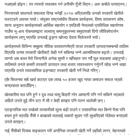
नआएको होइन। तर त्यस्तो व्यवसाय गर्न उनीसँग पुँजी थिएन। अरु कसैले पत्याएनन्।
निरन्तरको साधनाले सफलता दिन्छ भनेझैं २०१४ अप्रिलपछि उनको तरकारी खेतीले
फस्टाउने अवसर पायो। संयुक्त राष्ट्रसंघीय विकास कार्यक्रम, विश्व वातावरण कोष,
साना अनुदान कार्यक्रमको आर्थिक सहयोग र एमडिसी नेपालको प्राविधिक सहयोगमा
गाउँमा भू–क्षय रोकथामद्वारा जलवायु समानुकूलनमा समुदायको दिगो जीविकोपार्जन
कार्यक्रम लागू भएपछि उनलाई ढुङ्गा खोज्दा देवता मिलेजस्तै भयो।
कार्यक्रमले विभिन्न समूहमा जैविक वातावरणमैत्री ताजा तरकारी उत्पादनसम्बन्धी तालिम
दिएपछि उनमा तरकारी खेतीबाटै केही गर्न सकिन्छ भन्ने आत्मविश्वास बढ्यो। उनलाई
लाग्यो अब बल्ल मेरो जिन्दगीले अनेक घुम्ती र खोँचहरु पार गर्दै मूल सडकमा आइपुग्यो।
तालिमले उनले कसरी तरकारी उत्पादन तथा बजार व्यवस्थापन गर्नुपर्ने रहेछ भन्ने थाहा
पाएपछि उनले व्यावसायिक ढङ्गबाट तरकारी खेती गर्ने निधो गरिन्।
एकै सिजनमा सबै खर्च कटाएर एक लाख ५० हजार खुद नाफा कमाउन सफल भएको
चन्द्रकला बताउँछिन्।
खेतबारीमा मल पनि हुने र दूध तथा मासु बिक्री गरेर आम्दानी पनि गर्न सकिने भएकाले
अहिले उनले दुई तीन वटा भैं सी र केही बाख्रा पनि पाल्न थालेकी छन्।
प्राङ्गारिक मल राखेको तरकारीको मूल्य बढी पाउने र रासायनिक मल किन्ने पैसा पनि
बचत हुने भएपछि भैँसी र बाखाको मललाई भकारो सुधार गरी सुधारिएको गोठेमल बनाएको
उनले बताइन्।
गाई भैँसीको पिसाब सङ्कलन गरी अर्गानिक तरकारी खेती गर्ने उहाँको लगन, मेहनतको