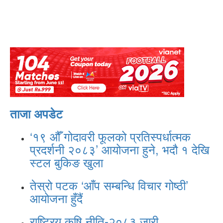
ताजा अपडेट
‘१९ औँ गोदावरी फूलको प्रतिस्पर्धात्मक
प्रदर्शनी २०८३’ आयोजना हुने, भदौ १ देखि
स्टल बुकिङ खुला
तेस्रो पटक ‘आँप सम्बन्धि विचार गोष्ठी’
आयोजना हुँदैं
राष्ट्रिय कृषि नीति-२०८३ जारी