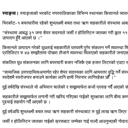
स्याङ्जा।
स्याङ्जाको भरकोट नगरपालिकाका विभिन्न स्थानका किसानले व्यावस
भिरकोट–१ बयरघारीमा रहेको शुभलक्ष्मी बचत तथा ऋण सहकारीले संस्थामा आबद्ध
“संस्थामा आबद्ध ३१ जना शेयर सदस्यले जर्सी र होलिस्टिन जातका गरी कूल ११
उत्पादन हुँदै आएको छ ।”
किसानले उत्पादन गरेको दूधलाई सहकारीले घरघरमै पुगेर संकलन गर्ने व्यवस्था
प्रतिलिटर रु ४७ सम्झौतामा पोखरा लैजाने व्यवस्था मिलाएको सहकारीले जनाए
संकलित दूध संकलनका लागि बयरघारी बजार नजिकै एक हजार लिटरको एउटा र पा
“सामाजिक उत्तरदायित्वअन्तर्गत रहेर शेयर सदस्यका लागि आयस्तर वृद्धि गर्ने संस
स्वदेशमै स्वरोजगार बनाउने कार्यका लागि हामी निरन्तर लागिरहेका छौँ ।”
दुई वर्षदेखि संस्थाले यो अभियान चालेको र समूहमार्फत कर्जा प्रवाह गर्दै आए
सहकारीले समूहमार्फत लगानी गरी खरिद गरिएका गाईको सुरक्षाका लागि बीमा क
पु¥याई सहयोग गर्दै आएको छ ।
दुई वर्षअघि शुभलक्ष्मी बचत तथा ऋण सहकारी संस्थाबाट रु दुई लाख ऋण लिए
जर्सी र होलिस्टिन जातका गाईको क्रसबाट जन्मेका गाई पाल्दै आउनुभएकी गोदार