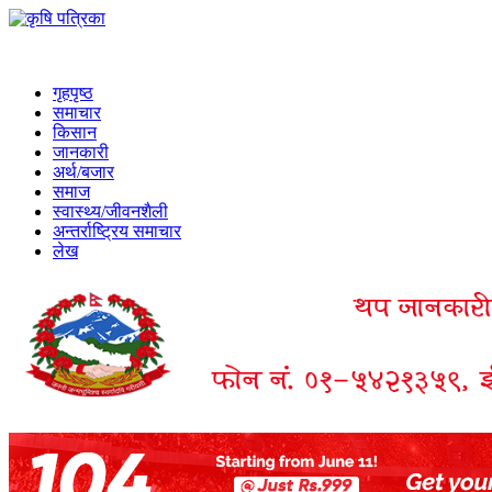
गृहपृष्ठ
समाचार
किसान
जानकारी
अर्थ/बजार
समाज
स्वास्थ्य/जीवनशैली
अन्तर्राष्ट्रिय समाचार
लेख