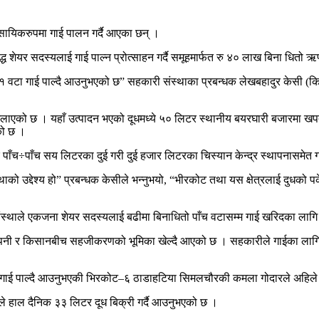
ायिकरुपमा गाई पालन गर्दै आएका छन् ।
 शेयर सदस्यलाई गाई पाल्न प्रोत्साहन गर्दै समूहमार्फत रु ४० लाख बिना धितो
१ वटा गाई पाल्दै आउनुभएको छ” सहकारी संस्थाका प्रबन्धक लेखबहादुर केसी (क
 मिलाएको छ । यहाँ उत्पादन भएको दूधमध्ये ५० लिटर स्थानीय बयरघारी बजारमा खप
को छ ।
ँच÷पाँच सय लिटरका दुई गरी दुई हजार लिटरका चिस्यान केन्द्र स्थापनासमेत
्थाको उद्देश्य हो” प्रबन्धक केसीले भन्नुभयो, “भीरकोट तथा यस क्षेत्रलाई दुधको 
को संस्थाले एकजना शेयर सदस्यलाई बढीमा बिनाधितो पाँच वटासम्म गाई खरिदका लाग
म्पनी र किसानबीच सहजीकरणको भूमिका खेल्दै आएको छ । सहकारीले गाईका लागि 
र गाई पाल्दै आउनुभएकी भिरकोट–६ ठाडाहटिया सिमलचौरकी कमला गोदारले अहिले
ले हाल दैनिक ३३ लिटर दूध बिक्री गर्दै आउनुभएको छ ।