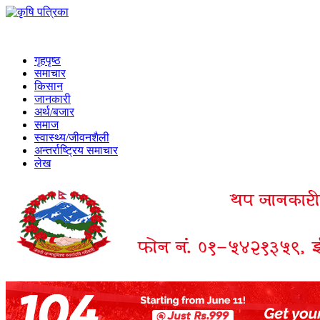
गृहपृष्ठ
समाचार
किसान
जानकारी
अर्थ/बजार
समाज
स्वास्थ्य/जीवनशैली
अन्तर्राष्ट्रिय समाचार
लेख