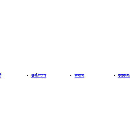
ी
अर्थ/बजार
समाज
स्वास्थ