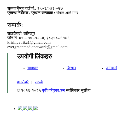
सूचना विभाग दर्ता नं.:
१५०६/०७६-०७७
प्रबन्ध निर्देशक / प्रधान सम्पादक :
गोपाल आले मगर
सम्पर्क:
सातदोबाटो, ललितपुर
फोन नं.
०१ – ५४५५८५४, ९८२४८८६१७६
krishipatrika1@gmail.com
evergreenmedianetwork@gmail.com
उपयोगी लिंकहरु
समाचार
किसान
जानकार
हाम्रोबारे
|
सम्पर्क
© २०१६-२०२५
कृषि पत्रिका.कम
सर्वाधिकार सुरक्षित