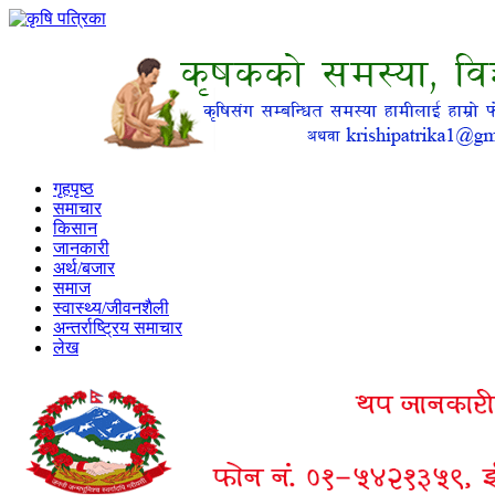
गृहपृष्ठ
समाचार
किसान
जानकारी
अर्थ/बजार
समाज
स्वास्थ्य/जीवनशैली
अन्तर्राष्ट्रिय समाचार
लेख