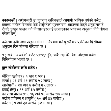
काठमाडौं।
अर्थमन्त्री डा युवराज खतिवडाले आगामी आर्थिक वर्षको बजेट
वक्तव्य मार्फत विगतमा दिंदै आईरहेको प्रस्तावमा आधारमा दिइने अनुदानलाई
रोक्दै कुखुरा पालन गर्ने किसानहरुलाई उत्पादनका आधारमा अनुदना दिने घोषणा
गरेका छन् ।
बजेटमा कृषि तथा पशुधन बीमाका विषयमा भने पुरानै ७५ प्रतिशत प्रिमियम
अनुदान दिने घोषणा गरिएको छ ।
१३ खर्ब १५ अर्बको बजेट प्रस्तुत हुँदा सबैभन्दा धेरै शिक्षा क्षेत्रमा बजेट
बिनियोजन भएको छ ।
कुन शीर्षकमा कति बजेट :
भौतिक पूर्वाधार ( १ खर्ब ९ अर्ब )
ऊर्जा ( ८३ अर्ब ८९ करोड ५२ लाख )
खानेपानी ( २४ अर्ब ५ करोड ७५ लाख )
हवाई क्षेत्र ( १९ अर्ब ३५ करोड )
वन तथा वातावरण ( १६ अर्ब ५८ करोड ७५ लाख )
उद्योग वाणिज्य र आपूर्ति ( १० अर्ब ४४ करोड )
पर्यटन ( ५ अर्ब २० करोड ३४ लाख )