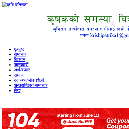
गृहपृष्ठ
समाचार
किसान
जानकारी
अर्थ/बजार
समाज
स्वास्थ्य/जीवनशैली
अन्तर्राष्ट्रिय समाचार
लेख