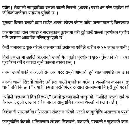
पर्वत।
लेकाली सामुदायिक वनका चाल्ने सिस्नो (अल्लो) प्रशोधन गरेर यहाँका 
जीविकोपार्जनमा सहयोग पुगेको छ ।
शुरुका दिनमा घरको काम छाडेर अल्लो खोज्न जंगल जाँदा जसमायालाई जिस्क्याउ
जसमायाका हाल क्याङ र सदरमुकाम कुश्मामा गरी दुई ठाउँ अल्लो प्रशोधन प्रशिक्
पनि उद्यममा आकर्षित गरिरहनुभएको छ ।
केही हजारबाट शुरु गरेको जसमायाको उद्योगमा अहिले करीब रु ४५ लाख लगानी पु
विसं २०५७ मा उहाँले अल्लोको उपयोगिता बुझेर प्रशोधन शुरु गर्नुभएको हो । त्य
प्रशोधन गर्ने र कपडा बुन्ने काममा व्यस्त छन् ।
वनमा उपयोगविहीन अल्लो संकलन गरेर राम्रो आम्दानी हुने थाहापाएपछि क्याङक
वनको चाल्ने सिस्नो खोजेर उनीहरू गाउँमै प्रशोधन गर्छन् । अल्लोका कपडा मात्रै
धागो पनि बिक्छ ।” तयारी कपडा प्रतिमिटर रु सात सयसम्ममा बिक्री हुने गरे
“पहिले घरधन्दामै दिन बित्थ्यो,” उद्यमी झकमायाले भन्नुभयो, “अहिले घरको सब
गैराखर्क, ठूलो टाउका र रेसापातल सामुदायिक वनमा अल्लो संकलन गर्छन् ।
विशेषगरी साउनदेखि मंसिरसम्म संकलन गरेको अल्लो फागुनदेखि असारसम्म प्रशोधन
फागुनदेखि जेठको अन्तिमसम्म लोक्ता निकाल्ने, पकाउने, पखाल्ने र सुकाउने काम 