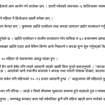
महिलाले आय आर्जन गर्न थालेका छन् । उत्तरी पर्वतको जलजला–६ शालिजाका जसमाय
ने महिला नै हिजोआज उद्यमी बनेका छन् ।
षण केन्द्र छन् । कुश्मामा उहाँले प्रशोधन तथा कपडा उत्पादन उद्योग सञ्चालन गर्
गेको छ । उहाँले प्रशोधन र तालीम सञ्चालन गरेर मासिक रु ६० हजारसम्म आम्दानी 
सबखत उहाँले एउटा हाते मेसिन किनेर धागो निकाल्ने र कपडा बुन्न शुरु गर्नुभएको
ा ५० महिला यो व्यवसायमा आवद्ध भएका हुन् ।
 हैन धागो बेचेर पनि राम्रो आम्दानी भएको उद्यमी बिना पुनले बताउनुभयो । “कपडा तय
को छ । अल्लोको धागो स्थानीय बजारमा र कपडा तथा तयारी पोशाक पोखरा, काठमाड
ै काम सकेर पनि महिनाको १०–१२ हजार आम्दानी हुन्छ ।” आफूजस्ता धेरै महिलाले 
 गर्ने गरिन्छ । जाडो र चिसो मौसममा सुकाउन समस्या हुने भएकाले पुस र माघमा 
हुन्छ । चरणबद्ध रूपबाट काम गर्दा वर्षभरिका कुनै पनि महिना खाली बस्न नपरेको उ