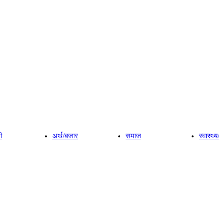
ी
अर्थ/बजार
समाज
स्वास्थ