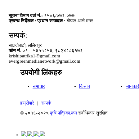
सूचना विभाग दर्ता नं.:
१५०६/०७६-०७७
प्रबन्ध निर्देशक / प्रधान सम्पादक :
गोपाल आले मगर
सम्पर्क:
सातदोबाटो, ललितपुर
फोन नं.
०१ – ५४५५८५४, ९८२४८८६१७६
krishipatrika1@gmail.com
evergreenmedianetwork@gmail.com
उपयोगी लिंकहरु
समाचार
किसान
जानकार
हाम्रोबारे
|
सम्पर्क
© २०१६-२०२५
कृषि पत्रिका.कम
सर्वाधिकार सुरक्षित