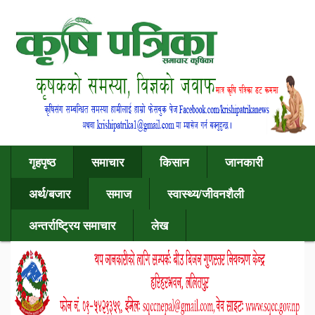
गृहपृष्ठ
समाचार
किसान
जानकारी
अर्थ/बजार
समाज
स्वास्थ्य/जीवनशैली
अन्तर्राष्ट्रिय समाचार
लेख