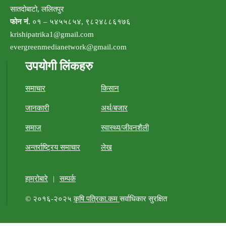
सातदोबाटो, ललितपुर
फोन नं.
०१ – ५४५५८५४, ९८२४८८६१७६
krishipatrika1@gmail.com
evergreenmedianetwork@gmail.com
उपयोगी लिंकहरु
समाचार
किसान
जानकारी
अर्थ/बजार
समाज
स्वास्थ्य/जीवनशैली
अन्तर्राष्ट्रिय समाचार
लेख
हाम्रोबारे
|
सम्पर्क
© २०१६-२०२५
कृषि पत्रिका.कम
सर्वाधिकार सुरक्षित