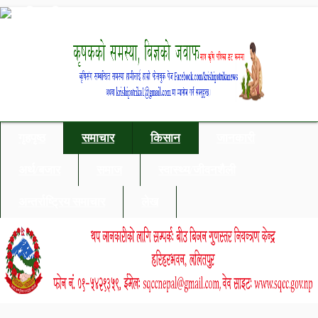
गृहपृष्ठ
समाचार
किसान
जानकारी
अर्थ/बजार
समाज
स्वास्थ्य/जीवनशैली
अन्तर्राष्ट्रिय समाचार
लेख