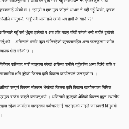
पारेको बताउनुभयो । आधा वर्ष दुख गरेर गहुँ भित्र्याउन नपाएपछि ठूलो पीडा
कृषकलाई परेको छ । ‘हाम्रो त हात मुख जोड्ने आधार नै यही गहुँ थियो’, कृषक
ओलीले भन्नुभयो, ‘गहुँ सबै असिनाले खायो अब हामी के खाने र?’
असिनाले गहुँ सबै भुँइमा झारेको र अब डाँठ मात्र बाँकी रहेको भन्दे उहाँले दुखेसो
गर्नुभयो । असिनाले भर्खर फूल खेलिरहेको सुन्तलासहित अन्य फलफूलमा समेत
व्यापक क्षेति गरेको छ ।
बिहीबार रातिबाट भारी मात्रामा परेको असिना पानीले गहुँसहित अन्य हिउँदे बालि र
तरकारीमा क्षति पुगेको जिल्ला कृषि विकास कार्यालयले जनाएको छ ।
क्षतिको सम्पूर्ण विवरण संकलन भैरहेको जिल्ला कृषि विकास कार्यालयका निमित्त
प्रमुख राजेश साहले बताउनुभयो । असिनाले पुर्‍याएको क्षेतिको विवरण बुझ्न स्थानीय
तहमा रहेका कार्यालय मातहतका कर्मचारीलाई खटाइएको साहले जानकारी दिनुभयो
।