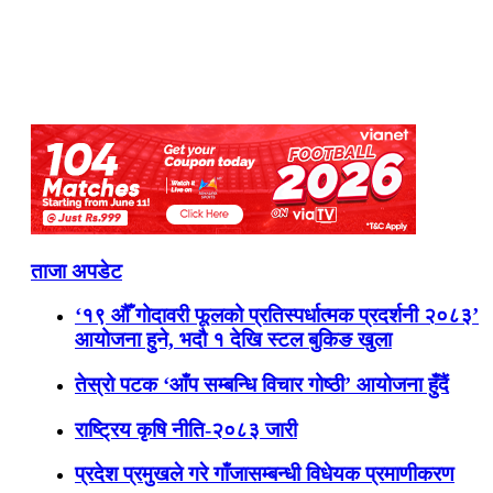
ताजा अपडेट
‘१९ औँ गोदावरी फूलको प्रतिस्पर्धात्मक प्रदर्शनी २०८३’
आयोजना हुने, भदौ १ देखि स्टल बुकिङ खुला
तेस्रो पटक ‘आँप सम्बन्धि विचार गोष्ठी’ आयोजना हुँदैं
राष्ट्रिय कृषि नीति-२०८३ जारी
प्रदेश प्रमुखले गरे गाँजासम्बन्धी विधेयक प्रमाणीकरण