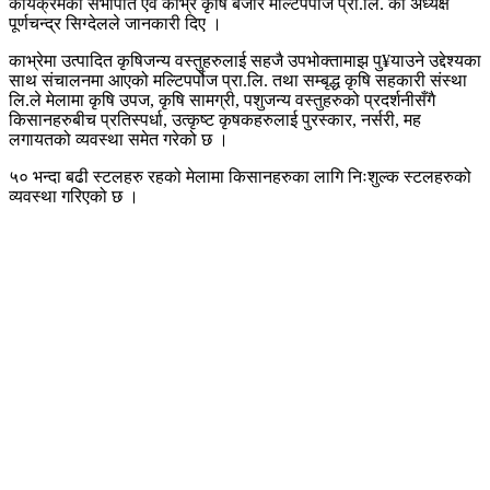
कार्यक्रमका सभापति एवं काभ्रे कृषि बजार मल्टिपर्पोज प्रा.लि. का अध्यक्ष
पूर्णचन्द्र सिग्देलले जानकारी दिए ।
काभ्रेमा उत्पादित कृषिजन्य वस्तुहरुलाई सहजै उपभोक्तामाझ पु¥याउने उद्देश्यका
साथ संचालनमा आएको मल्टिपर्पोज प्रा.लि. तथा सम्बृद्ध कृषि सहकारी संस्था
लि.ले मेलामा कृषि उपज, कृषि सामग्री, पशुजन्य वस्तुहरुको प्रदर्शनीसँगै
किसानहरुबीच प्रतिस्पर्धा, उत्कृष्ट कृषकहरुलाई पुरस्कार, नर्सरी, मह
लगायतको व्यवस्था समेत गरेको छ ।
५० भन्दा बढी स्टलहरु रहको मेलामा किसानहरुका लागि निःशुल्क स्टलहरुको
व्यवस्था गरिएको छ ।