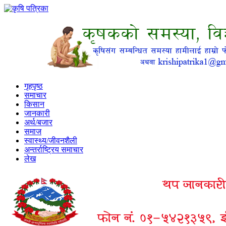
गृहपृष्ठ
समाचार
किसान
जानकारी
अर्थ/बजार
समाज
स्वास्थ्य/जीवनशैली
अन्तर्राष्ट्रिय समाचार
लेख