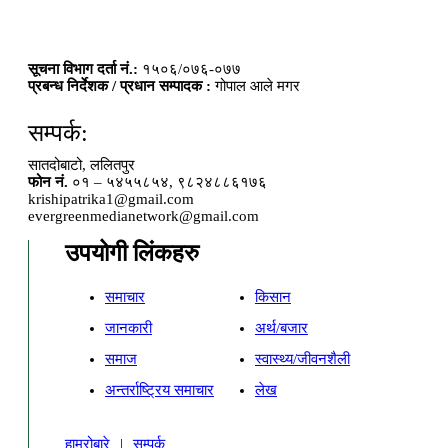
सूचना विभाग दर्ता नं.:
१५०६/०७६-०७७
प्रबन्ध निर्देशक / प्रधान सम्पादक :
गोपाल आले मगर
सम्पर्क:
सातदोबाटो, ललितपुर
फोन नं.
०१ – ५४५५८५४, ९८२४८८६१७६
krishipatrika1@gmail.com
evergreenmedianetwork@gmail.com
उपयोगी लिंकहरु
समाचार
किसान
जानकारी
अर्थ/बजार
समाज
स्वास्थ्य/जीवनशैली
अन्तर्राष्ट्रिय समाचार
लेख
हाम्रोबारे
|
सम्पर्क