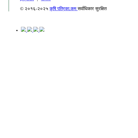
© २०१६-२०२५
कृषि पत्रिका.कम
सर्वाधिकार सुरक्षित