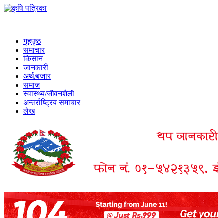
गृहपृष्ठ
समाचार
किसान
जानकारी
अर्थ/बजार
समाज
स्वास्थ्य/जीवनशैली
अन्तर्राष्ट्रिय समाचार
लेख