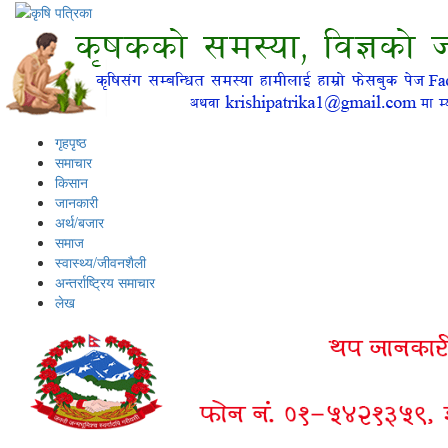
गृहपृष्ठ
समाचार
किसान
जानकारी
अर्थ/बजार
समाज
स्वास्थ्य/जीवनशैली
अन्तर्राष्ट्रिय समाचार
लेख