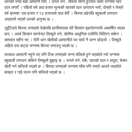
धानको भन्दा बढी आम्दानी लिए । उनले भने , बिरुवा सानो हुञ्जेल उक्त जग्गामा रहर
दाल लगाएँ । पहिलो वर्ष आठ हजार मूल्यको रहरको दाल उत्पादन भयो, दोस्रो र तेस्रो
वर्ष क्रमशः दस हजार र १३ हजारको दाल बेचेँ । बिरुवा बढेपछि बहुबाली लगाउन
अप्ठ्यारो भएको उनको अनुभव छ ।
लुइँटेलले बिरुवा लगाएको देखेपछि हात्तीमाराका धेरै किसान वृक्षरोपणतर्फ आकर्षित भएका
छन् । अर्का किसान काजेन्द्र लिम्बूले भने, खेतीमा आधुनिक प्रविधि भित्रिन सकेन ।
कामदार महँगा भए । फेरि धान खेतीको आम्दानीले घर खर्च नै धान्न छोड्यो । लिम्बूले
अहिले दस कट्ठा जग्गामा बिरुवा लगाउनु भएको छ ।
तत्काल आम्दानी नहुने भए पनि टिक लगाएको जग्गा मलिलो हुने भएकोले त्यो जग्गामा
बहुबाली लगाउन सकिने लिम्बूको बुझाइ छ । उनले भने, मकै, रहरको दाल र अदुवा, बेसार
खेती गर्न सजिलो भएको छ । बिरुवा लगाएको जग्गामा घाँस पनि राम्रो आउने भएकोले
बाख्रा र गाई पाल्न पनि सजिलो भएको छ ।