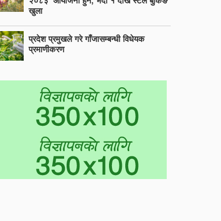
२०८३’ आयोजना हुने, भदौ १ देखि स्टल बुकिङ
खुला
प्रदेश प्रमुखले गरे गाँजासम्बन्धी विधेयक
प्रमाणीकरण