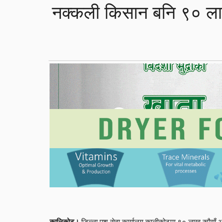
नक्कली किसान बनि ९० ला
जिल्ला पशु सेवा कार्यालय कालीकोटमा ९० लाख रुपैयाँ
कालिकोट।