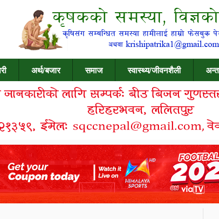
री
अर्थ/बजार
समाज
स्वास्थ्य/जीवनशैली
अन्त