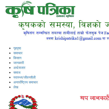
गृहपृष्ठ
समाचार
किसान
जानकारी
अर्थ/बजार
समाज
स्वास्थ्य/जीवनशैली
अन्तर्राष्ट्रिय समाचार
लेख