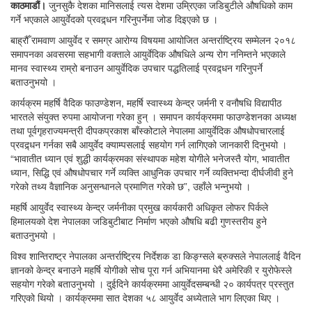
काठमाडौं।
जुनसुकै देशका मानिसलाई त्यस देशमा उम्रिएका जडिबुटीले औषधिको काम
गर्ने भएकाले आयुर्वेदको प्रवद्र्धन गरिनुपर्नेमा जोड दिइएको छ ।
बाह्रौँ रामवाण आयुर्वेद र समग्र आरोग्य विषयमा आयोजित अन्तर्राष्ट्रिय सम्मेलन २०१८
समापनका अवसरमा सहभागी वक्ताले आयुर्वेदिक औषधिले अन्य रोग ननिम्तने भएकाले
मानव स्वास्थ्य राम्रो बनाउन आयुर्वेदिक उपचार पद्धतिलाई प्रवद्र्धन गरिनुपर्ने
बताउनुभयो ।
कार्यक्रम महर्षि वैदिक फाउण्डेशन, महर्षि स्वास्थ्य केन्द्र जर्मनी र वनौषधि विद्यापीठ
भारतले संयुक्त रुपमा आयोजना गरेका हुन् । समापन कार्यक्रममा फाउण्डेशनका अध्यक्ष
तथा पूर्वगृहराज्यमन्त्री दीपकप्रकाश बाँस्कोटाले नेपालमा आयुर्वेदिक औषधोपचारलाई
प्रवद्र्धन गर्नका सबै आयुर्वेद क्याम्पसलाई सहयोग गर्न लागिएको जानकारी दिनुभयो ।
“भावातीत ध्यान एवं शुद्धी कार्यक्रमका संस्थापक महेश योगीले भनेजस्तै योग, भावातीत
ध्यान, सिद्धि एवं औषधोपचार गर्ने व्यक्ति आधुनिक उपचार गर्ने व्यक्तिभन्दा दीर्घजीवी हुने
गरेको तथ्य वैज्ञानिक अनुसन्धानले प्रमाणित गरेको छ”, उहाँले भन्नुभयो ।
महर्षि आयुर्वेद स्वास्थ्य केन्द्र जर्मनीका प्रमुख कार्यकारी अधिकृत लोफर पिर्कले
हिमालयको देश नेपालका जडिबुटीबाट निर्माण भएको औषधि बढी गुणस्तरीय हुने
बताउनुभयो ।
विश्व शान्तिराष्ट्र नेपालका अन्तर्राष्ट्रिय निर्देशक डा किङ्ग्सले ब्रुक्सले नेपाललाई वैदिन
ज्ञानको केन्द्र बनाउने महर्षि योगीको सोच पूरा गर्न अभियानमा धेरै अमेरिकी र युरोफेस्ले
सहयोग गरेको बताउनुभयो । दुईदिने कार्यक्रममा आयुर्वेदसम्बन्धी २० कार्यपत्र प्रस्तुत
गरिएको थियो । कार्यक्रममा सात देशका ५८ आयुर्वेद अध्येताले भाग लिएका थिए ।