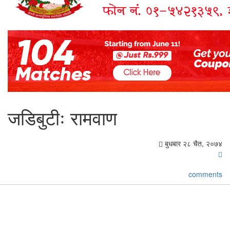
जडिबुटीः रामवाण
बुधबार २८ चैत, २०७४
comments