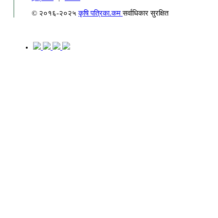
© २०१६-२०२५
कृषि पत्रिका.कम
सर्वाधिकार सुरक्षित