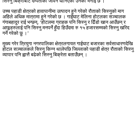
सिस्नु बिक्रीबाट दम्पतीको जीवन धानिएको उनको भनाइ छ ।
उच्च पहाडी क्षेत्रको हावापानीमा उत्पादन हुने गरेको रौताको सिस्नुको माग
अहिले अधिक मात्रामा हुने गरेको छ । गाईघाट मेलिना होटलका सञ्चालक
गंगाबहादुर राई भन्छन्, ‘होटलमा ग्राहक पनि सिस्नु र ढिँडो खान आउँछन् र
आफूहरुलाई पनि सिस्नु मनपर्ने हुँदा हिउँदमा रु १५ हजारसम्मको सिस्नु खरिद
गर्ने गरेको छु ।’
मुख्य गरेर त्रियुगा नगरपालिका क्षेत्रलगायत गाईघाट बजारका सर्वसाधारणदेखि
होटल सञ्चालकले सिस्नु किन्न थालेपछि जिल्लाको पहाडी क्षेत्र रौताको सिस्नु
व्यापार पनि ह्वात्तै बढेको सिस्नु बिक्रेता बताउँछन् ।