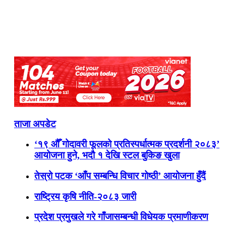
ताजा अपडेट
‘१९ औँ गोदावरी फूलको प्रतिस्पर्धात्मक प्रदर्शनी २०८३’
आयोजना हुने, भदौ १ देखि स्टल बुकिङ खुला
तेस्रो पटक ‘आँप सम्बन्धि विचार गोष्ठी’ आयोजना हुँदैं
राष्ट्रिय कृषि नीति-२०८३ जारी
प्रदेश प्रमुखले गरे गाँजासम्बन्धी विधेयक प्रमाणीकरण