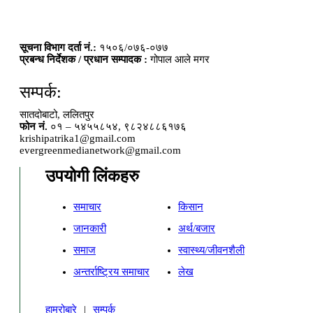
सूचना विभाग दर्ता नं.:
१५०६/०७६-०७७
प्रबन्ध निर्देशक / प्रधान सम्पादक :
गोपाल आले मगर
सम्पर्क:
सातदोबाटो, ललितपुर
फोन नं.
०१ – ५४५५८५४, ९८२४८८६१७६
krishipatrika1@gmail.com
evergreenmedianetwork@gmail.com
उपयोगी लिंकहरु
समाचार
किसान
जानकारी
अर्थ/बजार
समाज
स्वास्थ्य/जीवनशैली
अन्तर्राष्ट्रिय समाचार
लेख
हाम्रोबारे
|
सम्पर्क