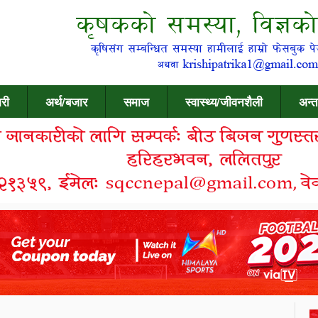
री
अर्थ/बजार
समाज
स्वास्थ्य/जीवनशैली
अन्त