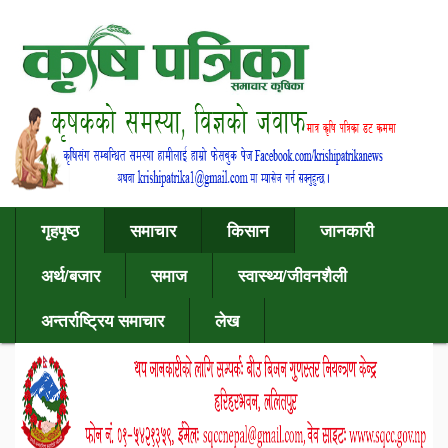
गृहपृष्ठ
समाचार
किसान
जानकारी
अर्थ/बजार
समाज
स्वास्थ्य/जीवनशैली
अन्तर्राष्ट्रिय समाचार
लेख