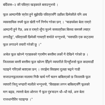
बर्दिवास–२ की पवित्रा खड्काले बताउनुभयो ।
फूल आम्दानीकै स्रोत हुने बुझेपछि पवित्रासँगै उहाँका छिमेकीले पनि अब
व्यावसायिक रुपमै फूल खेती गर्ने निर्णय गरेका छन् । “चाडपर्वका बेला राम्रो
आम्दानी हुने रैछ, अब त राम्रो थुँगा फुल्ने सयपत्रीका बिरुवा समयमै ल्याएर
लगाउँछु”, पवित्राकी छिमेकी गायत्री शर्माले भन्नुभयो, “यसपालि एक कट्ठामा
फूल लगाउने तयारी गरेकी छु ।”
अचेल फूल खोज्ने ग्राहकको ग्रामीण बस्तीमा लर्को नै देखिने गरेको छ ।
जिल्लाका बस्ती बस्तीमा फूल खोज्न हिँड्ने व्यापारीले दिनहुँजसो फूल काठमाडौं
पठाइने गरिएको बताएका छन् । तराईमा विवाहमा दुलहा चढ्ने गाडी
सजाउनफूललका मालामा निकै खर्च गर्ने चलन बाक्लिएको छ जिल्लाकै फूल
व्यापारी जितु भण्डारी मालीले भन्नुभयो, “विवाहका लगन बाक्लिएसँगै फूलको
माग बढ्छ, त्यस्तो बेला ओरपर नै फूल पु¥याउन धौ–धौ पर्छ, अरु बेला
राजधानीतिर पठाइन्छ ।”