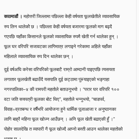
महोत्तरी जिल्लामा पछिल्ला केही वर्षयता फूलखेतीले व्यावसायिक
काठमाडौं ।
रुप लिन थालेकोे छ । पछिल्ला केही वर्षयता बजारमा फूलको माग बढ्दै
गएपछि यहाँका किसानले फूलको व्यवसायिक रुपमै खेती गर्न थालेका हुन् ।
फूल घर वरिपरि सजावटका लागिमात्र लगाइने गरेकामा अहिले यहाँका
महिलाले व्यावसायिक रुप दिन थालेका छन् ।
दुई वर्षअघि करेसा वरिपरिको फूलबाटै राम्रो आम्दानी पाइएपछि त्यसयता
लगातार फूलखेती बढाउँदै यसपालि दुई कट्ठामा पु¥याइएको भङ्गाहा
नगरपालिका–४ की रामपरी महतोले बताउनुभयो । “परार घर वरिपरि १००
वटा जति सयपत्री फूलका बोट थिए”, महतोले भन्नुभयो, “चाडपर्व,
विवाह÷व्रतबन्ध र वर्षैभरि आयोजना हुने धार्मिक पूजाआजा र अनुष्ठानका
लागि बाह्रै महिना फूल खोज्न आउँछन् । अनि फूल खेती बढाएकी हुँ ।”
पोहोर सालदेखि त व्यापारी नै फूल खोज्दै आप्नो बस्ती आउन थालेका महतोको
भनाइ छ ।