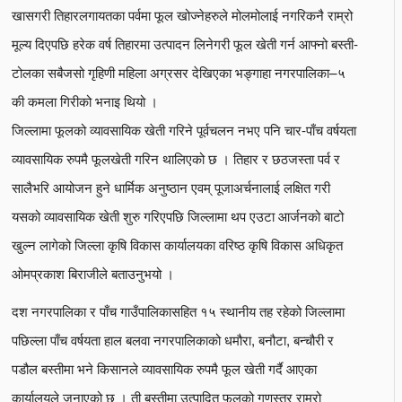
खासगरी तिहारलगायतका पर्वमा फूल खोज्नेहरुले मोलमोलाई नगरिकनै राम्रो
मूल्य दिएपछि हरेक वर्ष तिहारमा उत्पादन लिनेगरी फूल खेती गर्न आफ्नो बस्ती-
टोलका सबैजसो गृहिणी महिला अग्रसर देखिएका भङ्गाहा नगरपालिका–५
की कमला गिरीको भनाइ थियो ।
जिल्लामा फूलको व्यावसायिक खेती गरिने पूर्वचलन नभए पनि चार-पाँच वर्षयता
व्यावसायिक रुपमै फूलखेती गरिन थालिएको छ । तिहार र छठजस्ता पर्व र
सालैभरि आयोजन हुने धार्मिक अनुष्ठान एवम् पूजाअर्चनालाई लक्षित गरी
यसको व्यावसायिक खेती शुरु गरिएपछि जिल्लामा थप एउटा आर्जनको बाटो
खुल्न लागेको जिल्ला कृषि विकास कार्यालयका वरिष्ठ कृषि विकास अधिकृत
ओमप्रकाश बिराजीले बताउनुभयो ।
दश नगरपालिका र पाँच गाउँपालिकासहित १५ स्थानीय तह रहेको जिल्लामा
पछिल्ला पाँच वर्षयता हाल बलवा नगरपालिकाको धमौरा, बनौटा, बन्चौरी र
पडौल बस्तीमा भने किसानले व्यावसायिक रुपमै फूल खेती गर्दै आएका
कार्यालयले जनाएको छ । ती बस्तीमा उत्पादित फूलको गुणस्तर राम्रो