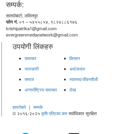
सम्पर्क:
सातदोबाटो, ललितपुर
फोन नं.
०१ – ५४५५८५४, ९८२४८८६१७६
krishipatrika1@gmail.com
evergreenmedianetwork@gmail.com
उपयोगी लिंकहरु
समाचार
किसान
जानकारी
अर्थ/बजार
समाज
स्वास्थ्य/जीवनशैली
अन्तर्राष्ट्रिय समाचार
लेख
हाम्रोबारे
|
सम्पर्क
© २०१६-२०२५
कृषि पत्रिका.कम
सर्वाधिकार सुरक्षित