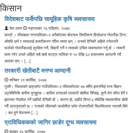
किसान
विदेशबाट फर्केपछि सामूहिक कृषि व्यवसायमा
पेमा लामा
मङ्गलबार १६ मङि्सर, २०७७
काभ्रे । पाँचखाल नगरपालिका–२ अनैकोटका बोधनाथ तिमल्सिना हिजोआज गोलभेँडा टिप्न,
औषधि छर्न र त्यसलाई बजारीकरण गर्दैमा व्यस्त छन् । उनको दैनिकी अहिले टनेलभरि
फलेको गोलभेँडालाई सुरक्षित गर्ने, बिक्री गर्ने र त्यसको उचित व्यवस्थापन गर्नु हो । त्यसरी
काम गरेर उनले अहिले सबै खर्च कटाएर मासिक रु ५० देखि ६० हजारसम्म आम्दानी गर्दै
आएका छन् । […]
तरकारी खेतीबाटै मनग्य आम्दानी
शनिबार २९ कार्तिक, २०७७
गुल्मी। जिल्लाको छत्रकोट गाउँपालिका–२ पल्लिकोटका ४७ वर्षीय इमानसिहं राना बिहान
उठ्नेवित्तिकै बारीमा पुग्नुहुन्छ । बारीमा लगाएको तरकारी खेतीमा सिँचाइ, कुनै रोग कीरा हेर्ने र
झारपात गोडमेल गर्ने उहाँको दैनिकी हो । कारण हो, उहाँले विगत ६ वर्षदेखि व्यावसायीक खेती
गर्दै आउनुभएको छ । रानाको जीवनको ऊर्जाशील उमेर रोजगारीको सिलसिलामा भारतमै बिते
। बल हुने बेलासम्म […]
प्राविधिककको जागिर छाडेर दूग्ध व्यवसायमा
बुधबार २६ कार्तिक, २०७७