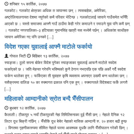
शनिबार १५ कार्तिक, २०७७
गलकोट। गलकोट क्षेत्रका अधिक त जापानमा छन् । त्यसबाहेक, अमेरिका,
अष्ट्रेलियालगायत देशमा नपुगेको कमै परिवार भेटिन्छ । गलकोटलाई जापाने गाउँसमेत भनिँदै
आएको छ । यस्तो समाजमा आफ्नै गाउँ ठाउँमा केही गरेर कमाउने र रमाउने युवा पनि कमै छन्
। गलकोट नगरपालिका–३ हटियाका गुमानसिंह खत्री यस मध्येमै पर्छन् । अधिकांश साथीहरु
जापान अमेरिका गए पनि उनको […]
विदेश गएका युवालाई आफ्नै माटोले फर्कायो
गोपाल जिटी
बिहिबार १३ कार्तिक, २०७७
स्याङ्जा। ठूलो सपना बोकेर विदेश पुगेका स्याङ्जाका युवालाई आफनै माटोले स्वदेश
फर्काएको छ । जति मेहनत गरेपनि भविष्यको कुनै ठेगान नभएपछि एक पछि अर्को गर्दै स्वदेश
फर्कन थालेका हुन् । फर्किएका ती युवाहरु कृषि व्यवसाय अपनाएर उद्यमी बन्न थालेका छन् ।
यसैक्रममा वालिङ १० का रुक्मागत ढकाल पनि एक हुन् । रुक्मागतले विदेशबाट फर्के लगत्तै
[…]
महिलाको आम्दानीको स्रोत बन्दै भैँसीपालन
बुधबार १२ कार्तिक, २०७७
कैलाली। टीकापुर ५ नयाँ टीकापुरकी नेहा तिमिल्सिनाका दुई भैँसी छन् । नेहाले दैनिक १२
लिटर दूध बिक्री गर्छिन् । भैँसीकै दूध बेचेर नेहाको मासिक आम्दानी रु. २० हजार बढी हुन्छ
। विगतमा गृहणीकारुपमा सीमित नेहाले घरमा आवश्यक दूधकै लागि भैँसीपालन गरेकी छिन् ।