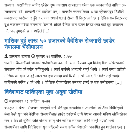
सल्यान। प्राविधिक जागिर छोडेर दूग्ध व्यवसाय सञ्चालन गरेका एक व्यावसायीले वार्षिक ३०
लाखभन्दा बढी आम्दानी गर्न थालेका छन् । वागचौर नगरपालिका–७ का प्रेमबहादुर डिसीले
व्यवसाबाट स्वरोजगार हुँदै १५ जना स्थानीयलाई रोजगारी दिनुभएको छ । दैनिक ४० लिटरबाट
दूध संकलन गरेका व्यवसायी डिसीले अहिले दैनिक तीन हजार लिटरभन्दा बढी दूध संकलन
गर्दै आउनुभएको छ । अहिले […]
मासिक दुई लाख ५० हजारको वैदेशिक रोजगारी छाडेर
नेपालमा भैंसीपालन
झलनाथ खनाल
बुधबार १९ कार्तिक, २०७७
भजनी। कैलालीको जानकी गाउँपालिका वडा नं– ८ भगरैयाका युवा विनोद विक अफ्रिकाको
सेसलमा पाँच वर्ष बसेर फर्किनुभयो । त्यहाँ उहाँको आम्दानी राम्रै थियो । त्यहाँ बस्दा उहाँको
मासिक आम्दानी रु दुई लाख ५० हजारभन्दा बढी थियो । त्यो आम्दानी छोडेर उहाँ स्वदेश
फर्किएको करिब ४ वर्ष भयो । वैदेशिक रोजगारीका क्रममा झण्डै रु एक करोडभन्दा […]
विदेशबाट फर्किएका युवा अदुवा खेतीमा
मङ्गलबार १८ कार्तिक, २०७७
स्याङ्जा। देशमा रोजगारी नभएको भन्दै धेरै युवा जनशक्ति रोजगारीको खोजीमा विदेशिएको
बेला केही युवा भने वैदेशिक रोजगारीलाई छाडेर स्वदेशमै कृषि पेशामा आफ्नो भविष्य खोजिरहेका
छन् । विदेशी भूमिमा जति पसिना बगाए पनि सीमित समयका लागि मात्रै भएको भन्दै
रोजगारीका लागि विदेशिएका युवा पछिल्लो समय कृषिमा पेशातर्फ आकर्षित हुन थालेका छन् ।