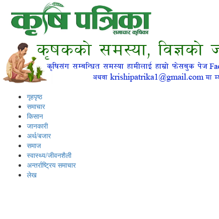
गृहपृष्ठ
समाचार
किसान
जानकारी
अर्थ/बजार
समाज
स्वास्थ्य/जीवनशैली
अन्तर्राष्ट्रिय समाचार
लेख