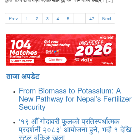
दूधको बजार खपत राम्रो भएपछि नेहाले दुई भैँसी पाल्ने योजना बनाइन् । […]
Prev
1
2
3
4
5
…
47
Next
ताजा अपडेट
From Biomass to Potassium: A
New Pathway for Nepal’s Fertilizer
Security
‘१९ औँ गोदावरी फूलको प्रतिस्पर्धात्मक
प्रदर्शनी २०८३’ आयोजना हुने, भदौ १ देखि
स्टल बुकिङ खुला