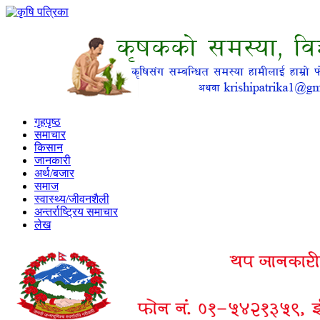
गृहपृष्ठ
समाचार
किसान
जानकारी
अर्थ/बजार
समाज
स्वास्थ्य/जीवनशैली
अन्तर्राष्ट्रिय समाचार
लेख