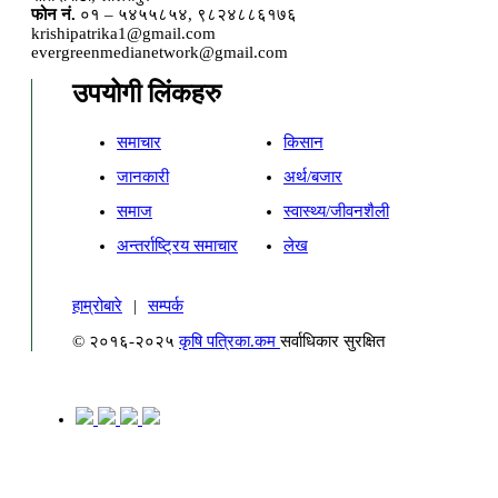
फोन नं.
०१ – ५४५५८५४, ९८२४८८६१७६
krishipatrika1@gmail.com
evergreenmedianetwork@gmail.com
उपयोगी लिंकहरु
समाचार
किसान
जानकारी
अर्थ/बजार
समाज
स्वास्थ्य/जीवनशैली
अन्तर्राष्ट्रिय समाचार
लेख
हाम्रोबारे
|
सम्पर्क
© २०१६-२०२५
कृषि पत्रिका.कम
सर्वाधिकार सुरक्षित