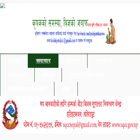
गृहपृष्ठ
समाचार
किसान
जानकारी
अर्थ/बजार
समाज
स्वास्थ्य/जीवनशैली
अन्तर्राष्ट्रिय समाचार
लेख