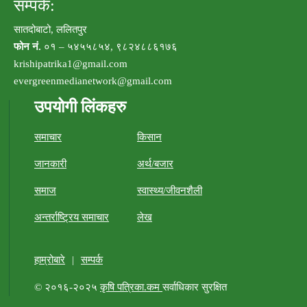
सम्पर्क:
सातदोबाटो, ललितपुर
फोन नं.
०१ – ५४५५८५४, ९८२४८८६१७६
krishipatrika1@gmail.com
evergreenmedianetwork@gmail.com
उपयोगी लिंकहरु
समाचार
किसान
जानकारी
अर्थ/बजार
समाज
स्वास्थ्य/जीवनशैली
अन्तर्राष्ट्रिय समाचार
लेख
हाम्रोबारे
|
सम्पर्क
© २०१६-२०२५
कृषि पत्रिका.कम
सर्वाधिकार सुरक्षित