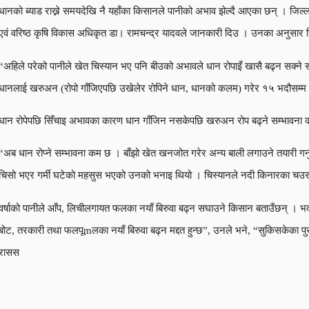
धानको ब्याड राख्ने समयदेखि नै यहाँका किसानले पानीको अभाव झेल्दै आएका छन् । जिल्लामा
एवं वरिष्ठ कृषि विकास अधिकृत डा। रामचन्द्र यादवले जानकारी दिउ । उनका अनुसार ज
“अहिले परेको पानीले खेत चिस्यान भए पनि बीउको अभावले धान रोपाइँ खासै बढ्न सक्ने
धानलाई खरुअन (रोपो गाँजिएपछि उखेलेर रोपिने धान, धानको कलम) गरेर १५ भदौसम्म 
धान रोपेपछि सिँचाइ अभावका कारण धान गाँजिन नसकेपछि खरुअन रोप बढ्ने सम्भावना कम 
“अब धान रोप्ने सम्भावना कम छ । बाँझो खेत खनजोत गरेर अन्य बाली लगाउने तयारी गर्नु
चिसो भएर गर्मी घटेको महसुस भएको उनको भनाइ थियो । चिस्यानले नदी किनारका चउरमा 
वर्षाको पानीले आँप, लिचीलगायत फलका नयाँ बिरुवा बढ्न सघाउने किसान बताउँछन् । भद
बोट, तरकारी तथा फलपूmलका नयाँ बिरुवा बढ्न मद्दत हुन्छ”, उनले भने, “सुकिसकेका पु
रासस