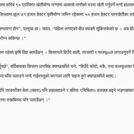
 करिब ९० प्रतिशत खेतीयोग्य जग्गामा आकासे पानीको भरमा खेती गर्नुपर्ने भन्दै हालसम्म 
िल्लामा कूल ७१ हजार हेक्टर कृषियोग्य जमिन रहेकामा ५० हजार हेक्टर धानखेतीका लाग
 सम्भावना छैन”, प्रमुख डा। यादव, “पहिला लगाएको बीउ ब्याडमै सुकिसकेको छ । अब ब
रोप्न सकिन्छ ।”
रहेको कृषि विज्ञ बताउँछन् । किसानले हिउँदे बाली, तरकारी र फलपूmल लगाउनुपर्ने व
पर्छ”, बर्दिबासका किसान धनसिंह क्याप्छाकीले भने, “हिउँदे कोदो, मकै, नया फलफुलका ब
घाँस पलाउने भन्दै गाईवस्तुको चरनका लागि सहज हुने क्याप्छाकीले बताए।
ौरे तरकारीका बेला (लहरा) पनि लहलहाउने र बतिया ९चिचिला० हलक्क बढ्ने भङ्गाहाका त
राना रुखबिरुवा पनि पलाउँछन् ।”