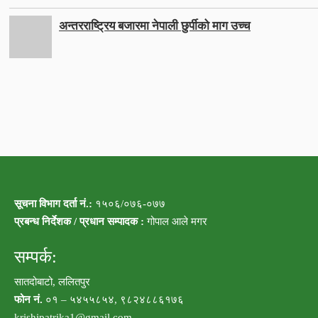
अन्तरराष्ट्रिय बजारमा नेपाली छुर्पीको माग उच्च
सूचना विभाग दर्ता नं.:
१५०६/०७६-०७७
प्रबन्ध निर्देशक / प्रधान सम्पादक :
गोपाल आले मगर
सम्पर्क:
सातदोबाटो, ललितपुर
फोन नं.
०१ – ५४५५८५४, ९८२४८८६१७६
krishipatrika1@gmail.com