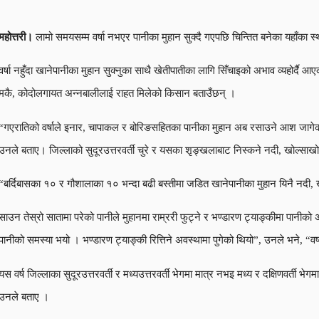
महोत्तरी।
लामो समयसम्म वर्षा नभएर पानीका मुहान सुक्दै गएपछि चिन्तित बनेका यहाँका 
वर्षा नहुँदा खानेपानीका मुहान सुक्नुका साथै खेतीपातीका लागि सिँचाइको अभाव व्यहोर्
मकै, कोदोलगायत अन्नबालीलाई राहत मिलेको किसान बताउँछन् ।
“गएरातिको वर्षाले इनार, चापाकल र बोरिङसहितका पानीका मुहान अब रसाउने आश जागेक
उनले बताए। जिल्लाको सुदूरउत्तरवर्ती चुरे र यसका शृङ्खलाबाट निस्कने नदी, खोल्साख
“बर्दिबासका १० र गौशालाका १० भन्दा बढी बस्तीमा जडित खानेपानीका मुहान यिनै नदी, खो
साउन तेस्रो सातामा परेको पानीले मुहानमा राम्ररी फुट्ने र भण्डारण ट्याङ्कीमा पानी
पानीको समस्या भयो । भण्डारण ट्याङ्की रित्तिने अवस्थामा पुगेको थियो”, उनले भने, “वर्ष
यस वर्ष जिल्लाका सुदूरउत्तरवर्ती र मध्यउत्तरवर्ती भेगमा मात्र नभइ मध्य र दक्षिणवर
उनले बताए ।