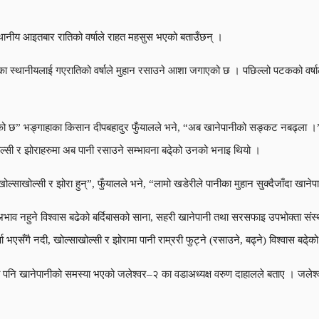
स्थानीय आइतबार रातिको वर्षाले राहत महसुस भएको बताउँछन् ।
दै आएका स्थानीयलाई गएरातिको वर्षाले मुहान रसाउने आशा जगाएको छ । पछिल्लो पटकको वर्ष
ो छ” भङ्गाहाका किसान दीपबहादुर फुँयालले भने, “अब खानेपानीको सङ्कट नबढ्ला ।” 
ोल्सी र झोराहरुमा अब पानी रसाउने सम्भावना बढे्को उनको भनाइ थियो ।
ल्साखोल्सी र झोरा हुन्”, फुँयालले भने, “लामो खडेरीले पानीका मुहान सुक्दैजाँदा खाने
को अभाव नहुने विश्वास बढेको बर्दिबासको साना, सहरी खानेपानी तथा सरसफाइ उपभोक्ता स
ा भएसँगै नदी, खोल्साखोल्सी र झोरामा पानी राम्ररी फुट्ने (रसाउने, बढ्ने) विश्वास बढे्
्ती भेगमा पनि खानेपानीको समस्या भएको जलेश्वर–२ का वडाअध्यक्ष वरुण दाहालले बताए । ज