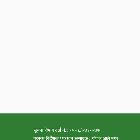
सूचना विभाग दर्ता नं.:
१५०६/०७६-०७७
प्रबन्ध निर्देशक / प्रधान सम्पादक :
गोपाल आले मगर