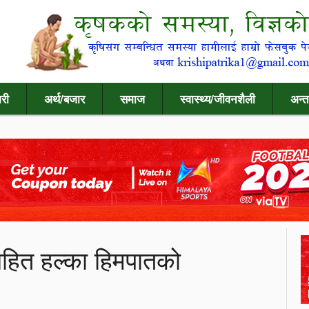
री
अर्थ/बजार
समाज
स्वास्थ्य/जीवनशैली
अन्त
हित हल्का हिमपातको