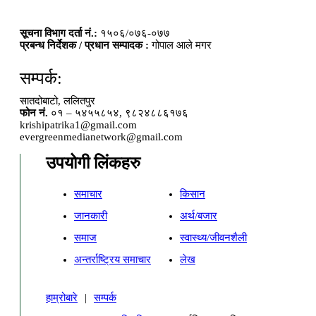
सूचना विभाग दर्ता नं.:
१५०६/०७६-०७७
प्रबन्ध निर्देशक / प्रधान सम्पादक :
गोपाल आले मगर
सम्पर्क:
सातदोबाटो, ललितपुर
फोन नं.
०१ – ५४५५८५४, ९८२४८८६१७६
krishipatrika1@gmail.com
evergreenmedianetwork@gmail.com
उपयोगी लिंकहरु
समाचार
किसान
जानकारी
अर्थ/बजार
समाज
स्वास्थ्य/जीवनशैली
अन्तर्राष्ट्रिय समाचार
लेख
हाम्रोबारे
|
सम्पर्क