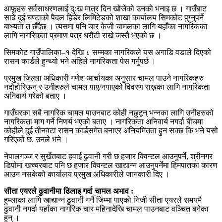
आफूहरु सर्वसाधरणलाई दुःख मात्र दिन खोजेको उनको भनाइ छ । गाउँबाट
साढे दुई घण्टाको पैदल हिडेर लिमिटेडको शाखा कार्यालय सिमकोट पुग्नुपर्ने
बाध्यता त छँदैछ । त्यसमा पनि चार केजी चामलका लागि यहाँका नागरिकका
लागि नागरिकता प्रमाण पत्र धरौटी राखे जस्तै भएको छ ।
सिमकोट गाउँपालिका–१ देखि ८ सम्मका नागरिकले यस अगाडि वडाले दिएको
रासन कार्डले हुन्थ्यो भने अहिले नागरिकता पेस गर्नुपर्छ ।
प्रमुख जिल्ला अधिकारी गणेश आर्चायका अनुसार चामल पाउने नागरिकहरु
नदोहोरिऊन् र उनीहरुले चामल पाए/नपाएको विवरण राख्नका लागि नागरिकता
अनिवार्य गरेको बताए ।
गाउँघरका सबै नागरिक चामल पाउनबाट कोही नछुटून् भन्नका लागि उनीहरुको
नागरिकता माग गर्ने निणर्य भएको बताए । नागरिकता अनिवार्य नगर्दा बीचमा
कोहीले दुई तीनवटा रासन कार्डसमेत बनाएर अनियमितता हुन सक्छ कि भने यसो
गरिएको छ, उनले भने ।
नेपालगञ्ज र सुर्खेतबाट हवाई ढुवानी गरी छ हजार क्विन्टल आउनुपर्ने, श्रीनगर
डिपोमा खच्चरबाट पनि छ हजार क्विन्टल खाद्यान्न आउनुपर्नेमा हिमपातका कारण
आउन नसकेको कार्यालय प्रमुख अधिकारीले जानकारी दिए ।
सीता एयरले ढुवानीमा ढिलाइ गर्दा चामल अभाव :
हुम्लाका लागि खाद्यान्न ढुवानी गर्ने जिम्मा पाएको निजी सीता एयरले समयमै
ढुवानी नगर्दा यहाँका नागरिक चार महिनादेखि चामल पाउनबाट वञ्चित बनेका
हुन् ।