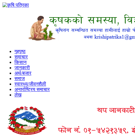
गृहपृष्ठ
समाचार
किसान
जानकारी
अर्थ/बजार
समाज
स्वास्थ्य/जीवनशैली
अन्तर्राष्ट्रिय समाचार
लेख