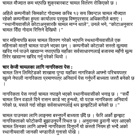
चामल मौज्दात कम भएपछि शुक्रबारबाट चामल वितरण रोकिएको छ ।
अहिले कम्पनीको सिमकोट गोदाममा करिब १२ सय क्विन्टल चामल मौज्दात
रहेको कम्पनीका हुम्ला कार्यालय प्रमुख विष्णुप्रसाद अधिकारीले बताए ।
“स्थानीयवासीले कोटाअनुसारकै चामल माग्न थाले”, उनले भने, “कोटाअनुसार
चामल दिँदा गोदाम रित्तिने देखियो ।”
चार महिनापछि बल्ल चामल वितरण गरेको भएपनि स्थथानीयवासीले एक
महिनाको मात्रै चामल पाउने भएका छन् । कम्पनीको कोटाको सस्तो मूल्यमा
खरिद गर्न पाउने खाद्यान्न नपाएपछि यहाँका सर्वसाधारणलाई बजारमा महँगो मूल्य
तिरेर खाद्यान्न खरिद गर्नु परेको थियो ।
चार केजी चामलका लागि नागरिकता पेस :
चामल लिन लिमिटेडको शाखामा पुग्दा यहाँका नागरिकले आफ्नो परिचयपत्र
खुल्ने नेपाली नागरिकता प्रमाणपत्र अनिवार्य पेस गर्नुपर्ने बाध्यता जस्तै बनेको छ
।
नागरिकता पेस नगर्दा चामल नपाइने भएको स्थानीयवासीको भनाइ छ । “सधैँ
चामल लिन वडाले दिने रासन कार्ड भए हुन्थ्यो, यो पटक नागरिकता अनिवार्य
गरेको छ, यसले गर्दा सोझा सर्वसाधरणलाई थप झन्झटिलो बनेको छ ।”
चामल पाउनका लागि लाइनमा बस्नुपर्ने बाध्यता छँदै छ । फेरि अर्को झन्झट
नागरिकताको फोटोकपी बुझाउनुपर्ने स्थित छ । अनुदानमा ढुवानी भएर आएको
चामल लिनका लागि आफ्नो नागरिकता दिनुपर्ने यो कस्तो नियम हो भन्दै अर्का
स्थानीयवासी जानकी भण्डारीले गुनासो पोखे ।