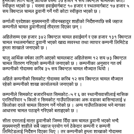
हुम्लाका लागि चालु आर्थिक वर्षमा २७ हजार ५ सय क्विन्टल चामलको कोटा
स्वीकृत भएको छ । यसमा हवाईमार्गबाट १० हजार र स्थलमार्गबाट १७ हजार ५
सय क्विन्टल चामल ढुवानी गर्ने गरी कोटा स्वीकृत भएको छ ।
कर्णाली प्रदेशका मुख्यमन्त्री जीवनबहादुर शाहीको निर्देशनपछि सबै जहाज
कम्पनीले चामल ढुवानीलाई तीव्रता दिएका छन् ।
अहिलेसम्म एक हजार ३४२ क्विन्टल चामल हवाईमार्ग र एक हजार १३१ क्विन्टल
चामल स्थलमार्गबाट ढुवानी भएको खाद्य व्यवस्था तथा व्यापार कम्पनी लिमिटेड
हुम्ला शाखाले जनाएको छ ।
चालु आर्थिक वर्षका लागि आएको चामलबाट अहिलेसम्म १२ सय ७३ क्विन्टल
चामल वितरण गरिएको कम्पनीले जनाएको छ । कम्पनीका अनुसार गत वर्ष
कम्पनीको गोदाममा करिब ३५ सय क्विन्टल चामल मौज्दात थियो ।
अहिले कम्पनीको सिमकोट गोदाममा करिब १२ सय क्विन्टल चामल मौज्दात
रहेको कम्पनीको शाखा कार्यालयले जनाएको छ ।
कम्पनीले सिमकोट बजारस्थित सिमकोट–५ र ६ का स्थानीयवासीलाई मासिक
प्रतिपरिवार ५ किलो र सिमकोट गाउँपालिकाका अरू वडाका बासिन्दालाई ४
किलोका दरले चामल वितरण गर्ने गरेको छ । अन्य गाउँपालिकामा भने मागका
आधारमा चामल पठाइने गरिएको बताइएको छ ।
सीता एयरलाई मात्र ढुवानीको जिम्मा दिँदा कम चामल ढुवानी भएको भन्दै
मुख्यमन्त्री शाहीले सबै जहाज प्रयोग गर्न ठेकेदार कम्पनी र कम्पनी
लिमिटेडलाई निर्देशन दिएका थिए । तर कम्पनीको हुम्ला शाखाको गोदाममा