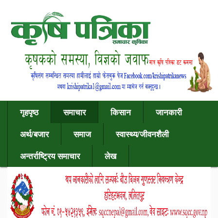
गृहपृष्ठ
समाचार
किसान
जानकारी
अर्थ/बजार
समाज
स्वास्थ्य/जीवनशैली
अन्तर्राष्ट्रिय समाचार
लेख