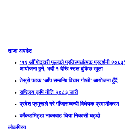
ताजा अपडेट
‘१९ औँ गोदावरी फूलको प्रतिस्पर्धात्मक प्रदर्शनी २०८३’
आयोजना हुने, भदौ १ देखि स्टल बुकिङ खुला
तेस्रो पटक ‘आँप सम्बन्धि विचार गोष्ठी’ आयोजना हुँदैं
राष्ट्रिय कृषि नीति-२०८३ जारी
प्रदेश प्रमुखले गरे गाँजासम्बन्धी विधेयक प्रमाणीकरण
काँकडभिट्टा नाकाबाट चिया निकासी घट्दो
लोकप्रिय