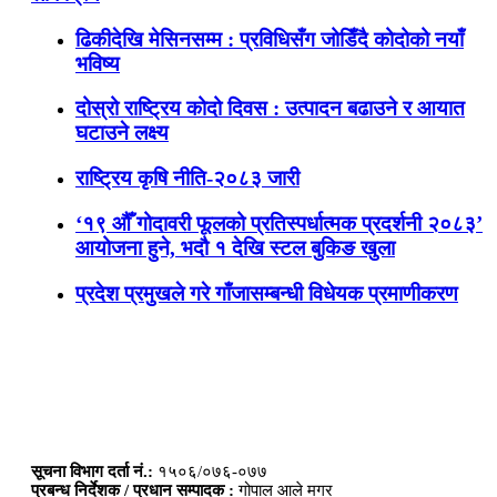
ढिकीदेखि मेसिनसम्म : प्रविधिसँग जोडिँदै कोदोको नयाँ
भविष्य
दोस्रो राष्ट्रिय कोदो दिवस : उत्पादन बढाउने र आयात
घटाउने लक्ष्य
राष्ट्रिय कृषि नीति-२०८३ जारी
‘१९ औँ गोदावरी फूलको प्रतिस्पर्धात्मक प्रदर्शनी २०८३’
आयोजना हुने, भदौ १ देखि स्टल बुकिङ खुला
प्रदेश प्रमुखले गरे गाँजासम्बन्धी विधेयक प्रमाणीकरण
सूचना विभाग दर्ता नं.:
१५०६/०७६-०७७
प्रबन्ध निर्देशक / प्रधान सम्पादक :
गोपाल आले मगर