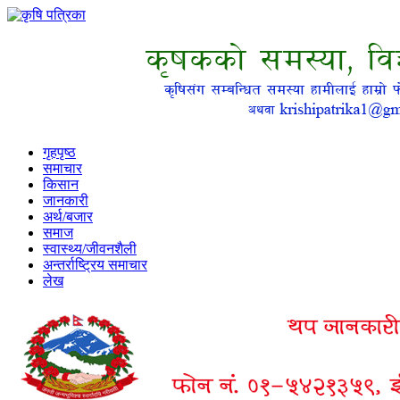
गृहपृष्ठ
समाचार
किसान
जानकारी
अर्थ/बजार
समाज
स्वास्थ्य/जीवनशैली
अन्तर्राष्ट्रिय समाचार
लेख