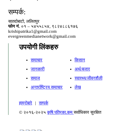
सम्पर्क:
सातदोबाटो, ललितपुर
फोन नं.
०१ – ५४५५८५४, ९८२४८८६१७६
krishipatrika1@gmail.com
evergreenmedianetwork@gmail.com
उपयोगी लिंकहरु
समाचार
किसान
जानकारी
अर्थ/बजार
समाज
स्वास्थ्य/जीवनशैली
अन्तर्राष्ट्रिय समाचार
लेख
हाम्रोबारे
|
सम्पर्क
© २०१६-२०२५
कृषि पत्रिका.कम
सर्वाधिकार सुरक्षित