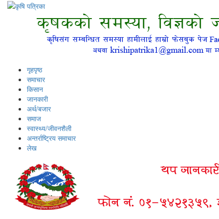
गृहपृष्ठ
समाचार
किसान
जानकारी
अर्थ/बजार
समाज
स्वास्थ्य/जीवनशैली
अन्तर्राष्ट्रिय समाचार
लेख