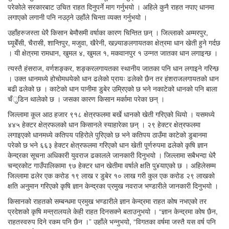
परेकोले सरकारबाट उचित राहत दिनुपर्ने माग गर्नुभयो । अहिले कुनै राहत नपाए धानमा
लगाएको लगानी पनि नउठ्ने उहाँले चिन्ता व्यक्त गर्नुभयो ।
उहाँहरुजस्ता धेरै किसान बेमौसमी वर्षाका कारण चिन्तित छन् । जिल्लाको अम्मरपुर,
घ्यूबेँसी, चैरासी, शान्तिपुर, मजुवा, खैरेनी, खज्र्याङलगायतका क्षेत्रमा धान खेती हुने गर्दछ
। यी क्षेत्रमा रामधान, खुमल ४, खुमल १, मकवानपुर १ उन्नत जातका धान लगाइन्छ ।
त्यस्तै हंसराज, वर्णशङ्कर, शङ्करलगायतका स्थानीय जातका पनि धान लगाइने गरिन्छ
। उक्त धानमध्ये होचोमधयेको धान ढलेको प्रायः ढलेको छैन तर हंशराजलगायतको धान
बढी ढलेको छ । काटेको धान पानीमा डुबेर उम्रिएको छ भने नकाटेको धानको पनि बाला
चँुडिन थालेको छ । जसका कारण किसान मर्कामा परेका छन् ।
जिल्लामा कूल आठ हजार ९१८ क्षेत्रफलमा बर्खे धानको खेती गरिएको थियो । यसमध्ये
४४५ हेक्टर क्षेत्रफलको धान किसानले स्याहारेका छन् । २९ हेक्टर क्षेत्रफलमा
लगाइएको धानमध्ये कतिपय पहिरोले पुरिएको छ भने कतिपय ठाउँमा काटेको डुबानमा
परेको छ भने ६६३ हेक्टर क्षेत्रफलमा गरिएको धान खेती पूर्णरुपमा ढलेको कृषि ज्ञान
केन्द्रका सूचना अधिकारी युवराज ढकालले जानकारी दिनुभयो । जिल्लामा सबैभन्दा धेरै
चन्द्रकोट गाउँपालिकामा ९७ हेक्टर धान खेतीमा वर्षाले क्षति पु¥याएको छ । अहिलेसम्म
जिल्लामा ढलेर एक करोड १९ लाख र डुबेर १० लाख गरी कुल एक करोड २९ लाखको
क्षति अनुमान गरिएको कृषि ज्ञान केन्द्रका प्रमुख नवराज भण्डारीले जानकारी दिनुभयो ।
किसानको राहतको सम्बन्धमा प्रमुख भण्डारीले ज्ञान केन्द्रमा राहत कोष नभएको तर
प्रदेशको कृषि मन्त्रालयले केही राहत दिनसक्ने बताउनुभयो । “ज्ञान केन्द्रमा कोष छैन,
राहतस्वरुप दिने रकम पनि छैन ।” उहाँले भन्नुभयो, “विगतका वर्षमा जस्तै यस वर्ष पनि