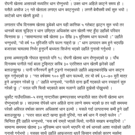
रोपनी खेतमा असारको मध्यतिर धान रोप्नुभयो । उक्त धान अहिले काट्ने समय हो ।
यसैले असोज २९ गते खेताला लगाएर धान काट्नुभयो । लगत्तै बेमौसमी वर्षा सुरु भयो ।
काटेको धान खेतमै डुब्यो ।
लगातार पाँच दिनसम्म खेतमा डुबेको धान यही कात्तिक ५ गतेबाट झाट्न सुरु भयो तर
धानको बाला चुडिएर र धान उम्रिएर अधिकांश धान खेतमै नष्ट हुँदा उहाँको परिवार
चिन्तामा छ । “सामान्यतया सबै खेतमा ३० देखि ३५ मुरिसम्म धान फल्थ्यो ।” उहाँले
भन्नुभयो, “यो वर्ष १० मुरिजति पनि फल्न गाह्रो छ ।” धान उत्पादन कम हुने भएपछि
बजारका चामलमा निर्भर हुनुपर्ने बाध्यता सिर्जना भएको उहाँले गुनासो गर्नुभयो ।
इस्मा अम्मरपुरकै गोपाल सुनारले पनि १८ रोपनी खेतमा धान रोप्नुभएको छ । पाँच
दिनसम्म पानीले गर्दा बाला टुक्रिएर करिब ३० प्रतिशत धान खेतमै झरेको उहाँ
बताउनुहुन्छ । पानी पर्नेरनपर्ने कुनै टुङ्गो नभएकाले उहाँले आइतबारदेखि धान काट्न
सुरु गर्नुभएको छ । “गत वर्षसम्म १०० मुरी धान फल्थ्यो, तर यो वर्ष ६०–७० मुरी मात्र
हुने अनुमान गरेको छु ।” उहाँले भन्नुभयो, “पानीले दाना झर्दै गएकाले धान स्याहार्न सुरु
गरेको छु ।” पराल पनि चिसो भएकाले काम नलाग्ने उहाँले दुखेसो पोख्नुभयो ।
धुर्कोट गाउँपालिका–५ वस्तु गान्टारीका कृष्णप्रसाद भण्डारीले सात रोपनी खेतमा धान
रोप्नुभएको छ । साउनमा रोपेको धान अहिले दाना लाग्ने समय भएको छ तर यही समयमा
परेको अविरल वर्षाका कारण अधिकाशं धान ढल्यो । यसले गर्दा उत्पादनमा कमी हुने उहाँ
बताउनुहुन्छ । “परार साल बाटो खन्दा कुलो पुरियो, गत बर्ष धान नै राम्रो फलेन ।”
चिन्तित हुँदै उहाँले भन्नुभयो, “यस वर्ष राम्रो भएको थियो, पानीले सखाप बनाइदियो ।”
सामान्य समयमा खेतमा ३० मुरिसम्म धान फल्ने भएपनि यो वर्ष धानको आशा नरहेको उहाँले
गुनासो गर्नुभयो । यसका साथै उहाँले आफूजस्ता थुप्रै किसान वर्षाको कारण मर्कामा