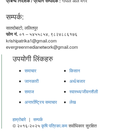
प्रबन्ध निर्देशक / प्रधान सम्पादक :
गोपाल आले मगर
सम्पर्क:
सातदोबाटो, ललितपुर
फोन नं.
०१ – ५४५५८५४, ९८२४८८६१७६
krishipatrika1@gmail.com
evergreenmedianetwork@gmail.com
उपयोगी लिंकहरु
समाचार
किसान
जानकारी
अर्थ/बजार
समाज
स्वास्थ्य/जीवनशैली
अन्तर्राष्ट्रिय समाचार
लेख
हाम्रोबारे
|
सम्पर्क
© २०१६-२०२५
कृषि पत्रिका.कम
सर्वाधिकार सुरक्षित