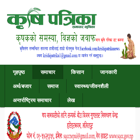
गृहपृष्ठ
समाचार
किसान
जानकारी
अर्थ/बजार
समाज
स्वास्थ्य/जीवनशैली
अन्तर्राष्ट्रिय समाचार
लेख