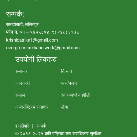
सम्पर्क:
सातदोबाटो, ललितपुर
फोन नं.
०१ – ५४५५८५४, ९८२४८८६१७६
krishipatrika1@gmail.com
evergreenmedianetwork@gmail.com
उपयोगी लिंकहरु
समाचार
किसान
जानकारी
अर्थ/बजार
समाज
स्वास्थ्य/जीवनशैली
अन्तर्राष्ट्रिय समाचार
लेख
हाम्रोबारे
|
सम्पर्क
© २०१६-२०२५
कृषि पत्रिका.कम
सर्वाधिकार सुरक्षित