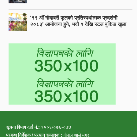
‘१९ औँ गोदावरी फूलको प्रतिस्पर्धात्मक प्रदर्शनी
२०८३’ आयोजना हुने, भदौ १ देखि स्टल बुकिङ खुला
सूचना विभाग दर्ता नं.:
१५०६/०७६-०७७
प्रबन्ध निर्देशक / प्रधान सम्पादक :
गोपाल आले मगर