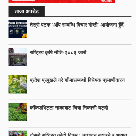
ताजा अपडेट
तेस्रो पटक ‘आँप सम्बन्धि विचार गोष्ठी’ आयोजना हुँदैं
राष्ट्रिय कृषि नीति-२०८३ जारी
प्रदेश प्रमुखले गरे गाँजासम्बन्धी विधेयक प्रमाणीकरण
काँकडभिट्टा नाकाबाट चिया निकासी घट्दो
दोस्रो राष्ट्रिय कोदो दिवस : उत्पादन बढाउने र आयात