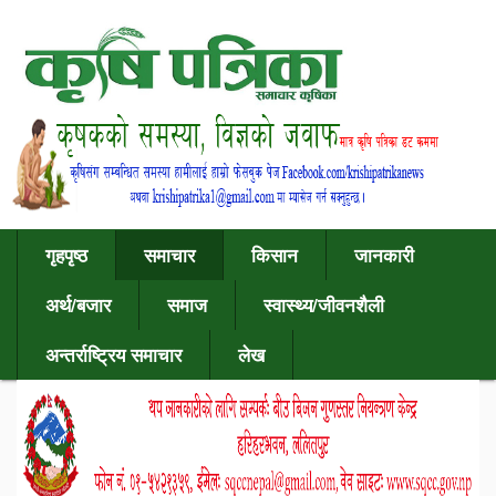
गृहपृष्ठ
समाचार
किसान
जानकारी
अर्थ/बजार
समाज
स्वास्थ्य/जीवनशैली
अन्तर्राष्ट्रिय समाचार
लेख