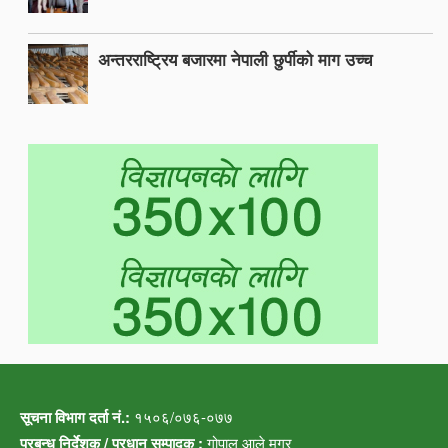
अन्तरराष्ट्रिय बजारमा नेपाली छुर्पीको माग उच्च
सूचना विभाग दर्ता नं.:
१५०६/०७६-०७७
प्रबन्ध निर्देशक / प्रधान सम्पादक :
गोपाल आले मगर