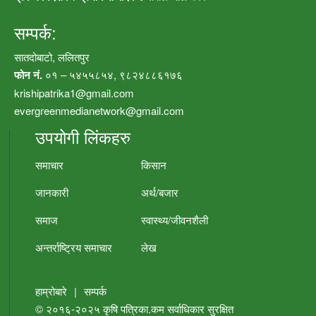
सम्पर्क:
सातदोबाटो, ललितपुर
फोन नं.
०१ – ५४५५८५४, ९८२४८८६१७६
krishipatrika1@gmail.com
evergreenmedianetwork@gmail.com
उपयोगी लिंकहरु
समाचार
किसान
जानकारी
अर्थ/बजार
समाज
स्वास्थ्य/जीवनशैली
अन्तर्राष्ट्रिय समाचार
लेख
हाम्रोबारे
|
सम्पर्क
© २०१६-२०२५
कृषि पत्रिका.कम
सर्वाधिकार सुरक्षित