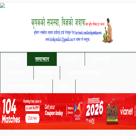
गृहपृष्ठ
समाचार
किसान
जानकारी
अर्थ/बजार
समाज
स्वास्थ्य/जीवनशैली
अन्तर्राष्ट्रिय समाचार
लेख