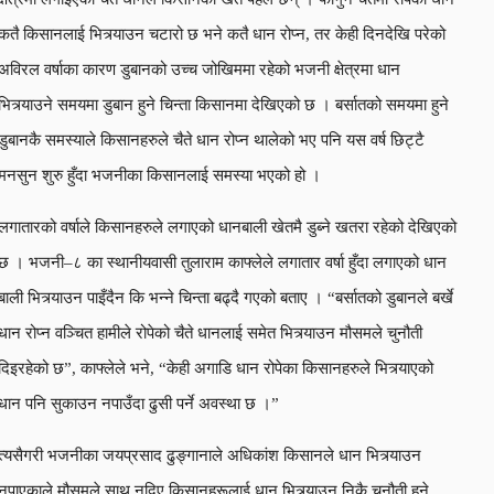
कतै किसानलाई भित्र्याउन चटारो छ भने कतै धान रोप्न, तर केही दिनदेखि परेको
अविरल वर्षाका कारण डुबानको उच्च जोखिममा रहेको भजनी क्षेत्रमा धान
भित्र्याउने समयमा डुबान हुने चिन्ता किसानमा देखिएको छ । बर्सातको समयमा हुने
डुबानकै समस्याले किसानहरुले चैते धान रोप्न थालेको भए पनि यस वर्ष छिट्टै
मनसुन शुरु हुँदा भजनीका किसानलाई समस्या भएको हो ।
लगातारको वर्षाले किसानहरुले लगाएको धानबाली खेतमै डुब्ने खतरा रहेको देखिएको
छ । भजनी–८ का स्थानीयवासी तुलाराम काफ्लेले लगातार वर्षा हुँदा लगाएको धान
बाली भित्र्याउन पाइँदैन कि भन्ने चिन्ता बढ्दै गएको बताए । “बर्सातको डुबानले बर्खे
धान रोप्न वञ्चित हामीले रोपेको चैते धानलाई समेत भित्र्याउन मौसमले चुनौती
दिइरहेको छ”, काफ्लेले भने, “केही अगाडि धान रोपेका किसानहरुले भित्र्याएको
धान पनि सुकाउन नपाउँदा ढुसी पर्ने अवस्था छ ।”
त्यसैगरी भजनीका जयप्रसाद ढुङ्गानाले अधिकांश किसानले धान भित्र्याउन
नपाएकाले मौसमले साथ नदिए किसानहरूलाई धान भित्र्याउन निकै चुनौती हुने