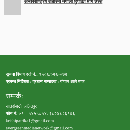
अन्तरराष्ट्रिय बजारमा नेपाली छुर्पीको माग उच्च
सूचना विभाग दर्ता नं.:
१५०६/०७६-०७७
प्रबन्ध निर्देशक / प्रधान सम्पादक :
गोपाल आले मगर
सम्पर्क:
सातदोबाटो, ललितपुर
फोन नं.
०१ – ५४५५८५४, ९८२४८८६१७६
krishipatrika1@gmail.com
evergreenmedianetwork@gmail.com