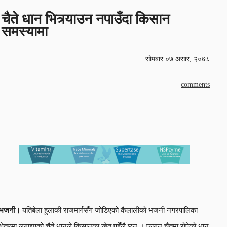
चैते धान भित्र्याउन नपाउँदा किसान
समस्यामा
सोमबार ०७ असार, २०७८
comments
भजनी।
यतिबेला हुलाकी राजमार्गसँग जोडिएको कैलालीको भजनी नगरपालिका
क्षेत्रमा लगाइएको चैते धानले किसानका खेत पहेँलै छन् । फागुन चैतमा रोपेको धान