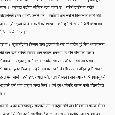
बताए । “बर्सातले बाढीको जोखिम बढ्दै गएको छ । गहिरो ठाउँमा त बाढीले
छोइसकेको अवस्था छ”, उनले भने, “बर्सातमा धान नरोप्ने किसानका लागि चैते
धान राम्रो भएको थियो । यस्तै भए खाद्यान्न कमी हुने चिन्ता पनि केही किसानमा
देखिन थालेको छ ।”
वडा नं ८ सुनाफाँटाका किसान राधा ढुङ्गानाले यस वर्ष करीब दुई बिघा क्षेत्रफलमा
चैते धान खेती गरेको बताउँदै धान काट्ने अवस्था भए पनि मौसमका कारण
भित्र्याउन नपाएको गुनासो गरे । “पाकेर तयार भएको धान समयमा घरमा
भित्र्याउन हतार थियो । अहिले लगातार वर्षाले चैते भित्र्याउन नदिने हो कि भनेर
डरले मन थाम्नै गाह्रो छ”, राधाले भने, “तयारी भएको धान वर्षाअघि भित्र्याउनु पर्ने
भएकाले हामी धान काट्न व्यस्त थियौँ । वर्षा हुन थालेपछि खेतमा पानी पसिसकेको
छ ।”
भजनी–३ का चन्द्रबहादुर साउदले पनि लगाएको चैते धान भित्र्याउन पाएका छैनन्
। आजभोलि भित्र्याउने तयारीमा रहेका साउदलाई पनि बर्सातले धान थन्क्याउन